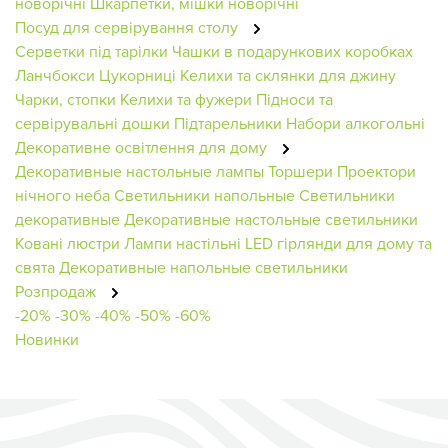
новорічні
Шкарпетки, мішки новорічні
Посуд для сервірування столу
Серветки під тарілки
Чашки в подарункових коробках
Ланчбокси
Цукорниці
Келихи та склянки для джину
Чарки, стопки
Келихи та фужери
Підноси та
сервірувальні дошки
Підтарельники
Набори алкогольні
Декоративне освітлення для дому
Декоративные настольные лампы
Торшери
Проектори
нічного неба
Светильники напольные
Светильники
декоративные
Декоративные настольные светильники
Ковані люстри
Лампи настільні
LED гірлянди для дому та
свята
Декоративные напольные светильники
Розпродаж
-20%
-30%
-40%
-50%
-60%
Новинки