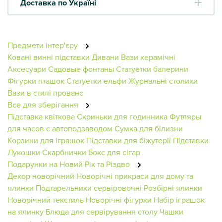
Доставка по Україні
Предмети інтер'єру
Ковані винні підставки
Дивани
Вази керамічні
Аксесуари
Садовые фонтаны
Статуетки балерини
Фігурки пташок
Статуетки ельфи
Журнальні столики
Вази в стилі прованс
Все для зберігання
Підставка квіткова
Скриньки для годинника
Футляры
для часов с автоподзаводом
Сумка для білизни
Корзини для іграшок
Підставки для біжутерії
Підставки
Лукошки
Скарбнички
Бокс для сігар
Подарунки на Новий Рік та Різдво
Декор новорічний
Новорічні прикраси для дому та
ялинки
Подтарельники сервіровочні
Розбірні ялинки
Новорічний текстиль
Новорічні фігурки
Набір іграшок
на ялинку
Блюда для сервірування столу
Чашки