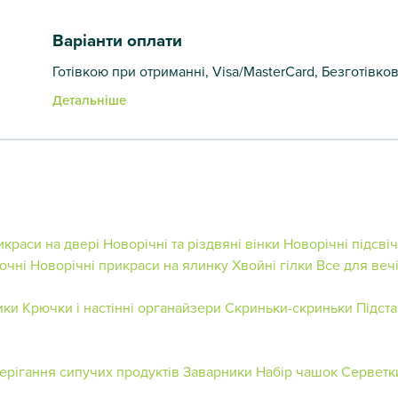
Варіанти оплати
Готівкою при отриманні, Visa/MasterCard, Безготівко
Детальніше
икраси на двері
Новорічні та різдвяні вінки
Новорічні підсві
очні
Новорічні прикраси на ялинку
Хвойні гілки
Все для веч
ики
Крючки і настінні органайзери
Скриньки-скриньки
Підст
ерігання сипучих продуктів
Заварники
Набір чашок
Серветк