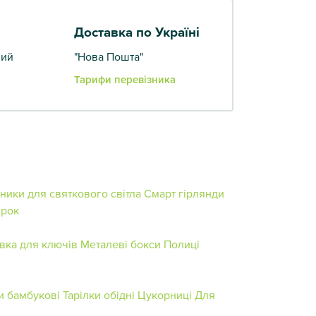
Доставка по Україні
вий
"Нова Пошта"
Тарифи перевізника
чники для святкового світла
Смарт гірлянди
ірок
авка для ключів
Металеві бокси
Полиці
и бамбукові
Тарілки обідні
Цукорниці
Для