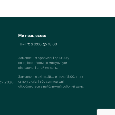
Ми працюємо:
Пн-Пт:
з 9:00 до 18:00
Замовлення оформлені до 13:00 у
понеділок-п'ятницю можуть бути
відправлені в той же день.
Замовлення які надійшли після 18:00, а так
само у вихідні або святкові дні
ус» 2026
обробляються в найближчий робочий день.