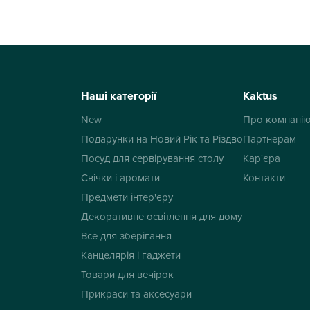
Наші категорії
Kaktus
New
Про компані
Подарунки на Новий Рік та Різдво
Партнерам
Посуд для сервірування столу
Кар'єра
Свічки і аромати
Контакти
Предмети інтер'єру
Декоративне освітлення для дому
Все для зберігання
Канцелярія і гаджети
Товари для вечірок
Прикраси та аксесуари