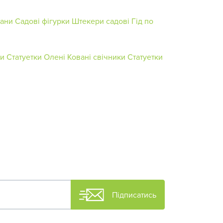
ани
Садові фігурки
Штекери садові
Гід по
ки
Статуетки Олені
Ковані свічники
Статуетки
Підписатись