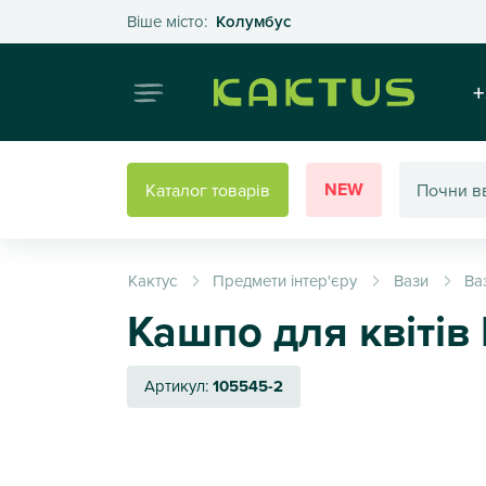
Оберіть своє місто
Віше місто:
Колумбус
Інтернет
+
NEW
Каталог товарів
Кактус
Предмети інтер'єру
Вази
Ва
Кашпо для квітів 
Артикул:
105545-2