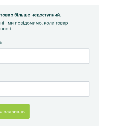
 товар більше недоступний.
ані і ми повідомимо, коли товар
ності
а
о наявність