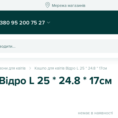
Мережа магазинів
Мережа магазин
-магазин подарунків та декору - Kaktus
380 95 200 75 27
зони для квітів
Кашпо для квітів Відро L 25 * 24.8 * 17см
Відро L 25 * 24.8 * 17см
немає в наявності