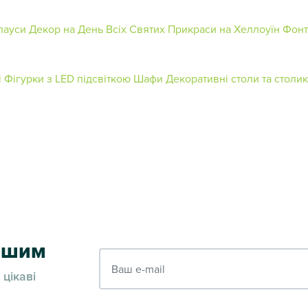
лауси
Декор на День Всіх Святих
Прикраси на Хеллоуїн
Фонт
і
Фігурки з LED підсвіткою
Шафи
Декоративні столи та столи
ершим
Ваш e-mail
 цікаві