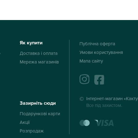
Як купити
Публічна оферта
Умови користування
ю
Доставка і оплата
Мапа сайту
Мережа магазинів
instagram
facebook
Інтернет-магазин «Какт
Зазирніть сюди
Все під захистом.
Подарункові карти
mastercard
visa
Акції
Розпродаж