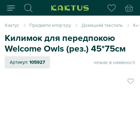
Інтернет-магазин пода
Кактус
Предмети інтер'єру
Домашній текстиль
Ки
Килимок для передпокою
Welcome Owls (рез.) 45*75см
немає в наявності
Артикул:
105927