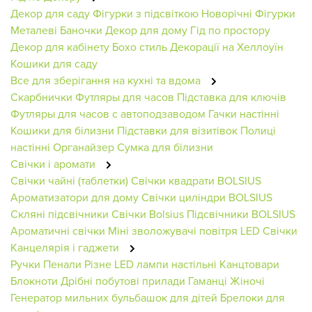
Декор для саду
Фігурки з підсвіткою
Новорічні Фігурки
Металеві Баночки
Декор для дому
Гід по простору
Декор для кабінету
Бохо стиль
Декорації на Хеллоуїн
Кошики для саду
Все для зберігання на кухні та вдома
Скарбнички
Футляры для часов
Підставка для ключів
Футляры для часов с автоподзаводом
Гачки настінні
Кошики для білизни
Підставки для візитівок
Полиці
настінні
Органайзер
Сумка для білизни
Свічки і аромати
Свічки чайні (таблетки)
Свічки квадрати BOLSIUS
Ароматизатори для дому
Свічки циліндри BOLSIUS
Скляні підсвічники
Свічки Bolsius
Підсвічники BOLSIUS
Ароматичні свічки
Міні зволожувачі повітря
LED Свічки
Канцелярія і гаджети
Ручки
Пенали
Різне
LED лампи настільні
Канцтовари
Блокноти
Дрібні побутові прилади
Гаманці Жіночі
Генератор мильних бульбашок для дітей
Брелоки для