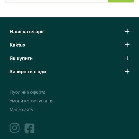
Наші категорії
Kaktus
Як купити
Зазирніть сюди
Публічна оферта
Умови користування
Мапа сайту
instagram
facebook