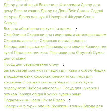
Декор для вітальні
Бохо стиль
Фоторамки
Декор для
дому
Вазони кашпо
Декор на День Всіх Святих
Садові
фігурки
Декор для кухні
Новорічні Фігурки
Санта
Клауси
Все для зберігання на кухні та вдома
Скарбнички
Скриньки для годинника з автоподзаводом
Скринька для сігар
Скриньки в стилі прованс
Декоративні підставки
Підставка для ключів
Кошики для
кухні
Підставки для книг
Підставки для біжутерії
Сумка
для білизни
Посуд для сервірування столу
Багаторазові склянки та чашки для кави з собою
Чашки
в подарункових коробках
Келихи та склянки для
коктейлів
Столовий текстиль
Чарки, стопки
Кухлі
подарункові
Набори алкогольні
Посуд для цукерок і
печива
Тарілки обідні
Кружки сувенирные
Подарунки на Новий Рік та Різдво
Новорічні фігурки оленів
Засніжені ялинки
Блюда для