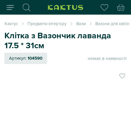
Інтернет-магазин пода
Кактус
Предмети інтер'єру
Вази
Вазони для квітів
Клітка з Вазончик лаванда
17.5 * 31см
немає в наявності
Артикул:
104590