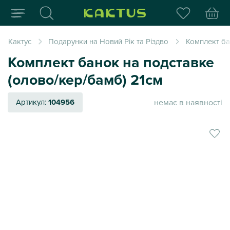
Інтернет-магазин пода
Кактус
Подарунки на Новий Рік та Різдво
Комплект ба
Комплект банок на подставке
(олово/кер/бамб) 21см
немає в наявності
Артикул:
104956