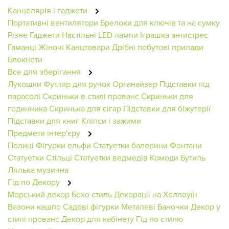
Канцелярія і гаджети
Портативні вентилятори
Брелоки для ключів та на сумку
Різне
Гаджети
Настільні LED лампи
Іграшка антистрес
Гаманці Жіночі
Канцтовари
Дрібні побутові прилади
Блокноти
Все для зберігання
Лукошки
Футляр для ручок
Органайзер
Підставки під
парасолі
Скриньки в стилі прованс
Скриньки для
годинника
Скринька для сігар
Підставки для біжутерії
Підставки для книг
Кліпси і зажими
Предмети інтер'єру
Полиці
Фігурки ельфи
Статуетки балерини
Фонтани
Статуетки
Стільці
Статуетки ведмедів
Комоди
Бутиль
Лялька музична
Гід по Декору
Морський декор
Бохо стиль
Декорації на Хеллоуїн
Вазони кашпо
Садові фігурки
Металеві Баночки
Декор у
стилі прованс
Декор для кабінету
Гід по стилю