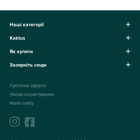
Наші категорії
Kaktus
Як купити
Зазирніть сюди
Публічна оферта
Умови користування
Мапа сайту
instagram
facebook