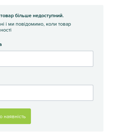
 товар більше недоступний.
ані і ми повідомимо, коли товар
ності
а
о наявність