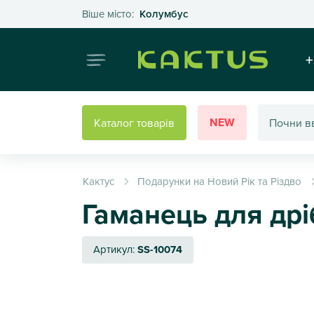
Оберіть своє місто
Віше місто:
Колумбус
Інтернет
+
NEW
Каталог товарів
Кактус
Подарунки на Новий Рік та Різдво
Гаманець для дрі
Артикул:
SS-10074