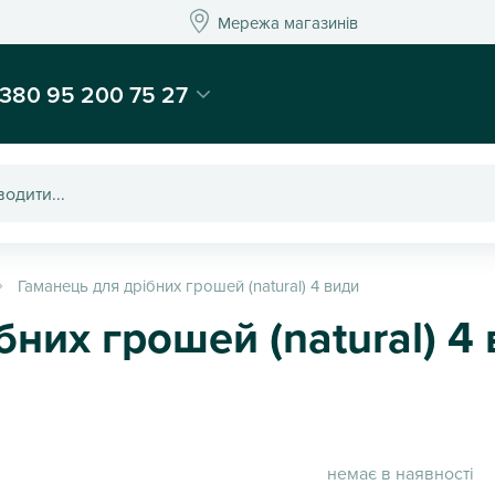
Мережа магазинів
Мережа магазин
-магазин подарунків та декору - Kaktus
380 95 200 75 27
Гаманець для дрібних грошей (natural) 4 види
бних грошей (natural) 4
немає в наявності