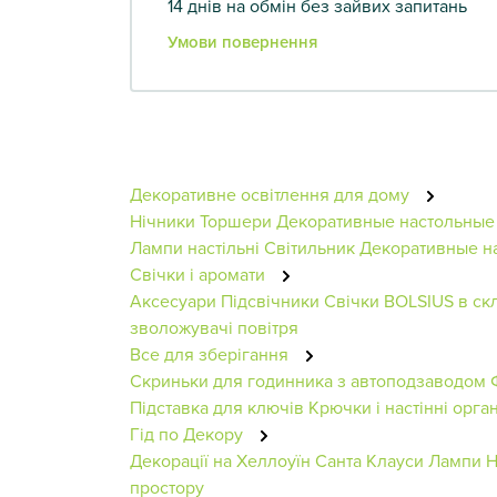
14 днів на обмін без зайвих запитань
Умови повернення
Декоративне освітлення для дому
Нічники
Торшери
Декоративные настольные
Лампи настільні
Світильник
Декоративные н
Свічки і аромати
Аксесуари
Підсвічники
Свічки BOLSIUS в скл
зволожувачі повітря
Все для зберігання
Скриньки для годинника з автоподзаводом
Підставка для ключів
Крючки і настінні орга
Гід по Декору
Декорації на Хеллоуїн
Санта Клауси
Лампи
Н
простору