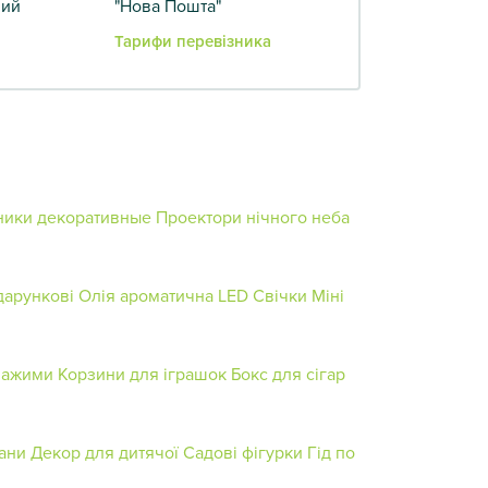
вий
"Нова Пошта"
Тарифи перевізника
ники декоративные
Проектори нічного неба
дарункові
Олія ароматична
LED Свічки
Міні
 зажими
Корзини для іграшок
Бокс для сігар
ани
Декор для дитячої
Садові фігурки
Гід по