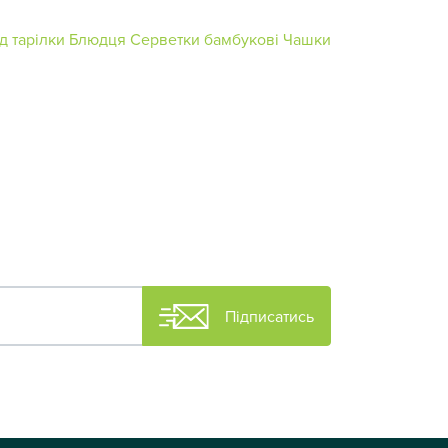
д тарілки
Блюдця
Серветки бамбукові
Чашки
Підписатись