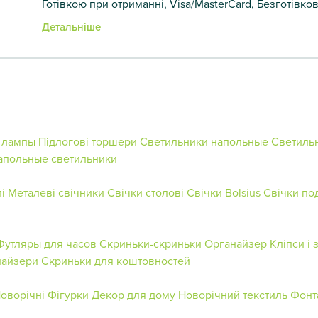
Готівкою при отриманні, Visa/MasterCard, Безготівко
Детальніше
 лампы
Підлогові торшери
Светильники напольные
Светиль
апольные светильники
і
Металеві свічники
Свічки столові
Свічки Bolsius
Свічки по
Футляры для часов
Скриньки-скриньки
Органайзер
Кліпси і
найзери
Скриньки для коштовностей
оворічні Фігурки
Декор для дому
Новорічний текстиль
Фонт