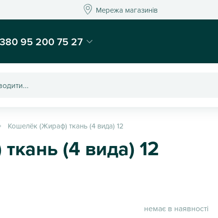
Мережа магазинів
Мережа магазин
-магазин подарунків та декору - Kaktus
380 95 200 75 27
Кошелёк (Жираф) ткань (4 вида) 12
ткань (4 вида) 12
немає в наявності