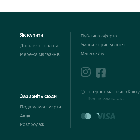
Як купити
Публічна оферта
Умови користування
ю
Доставка і оплата
Мапа сайту
Мережа магазинів
instagram
facebook
Інтернет-магазин «Какт
Зазирніть сюди
Все під захистом.
Подарункові карти
mastercard
visa
Акції
Розпродаж