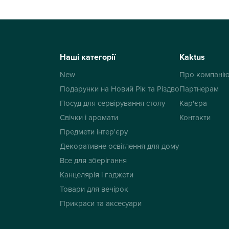
Наші категорії
Kaktus
New
Про компані
Подарунки на Новий Рік та Різдво
Партнерам
Посуд для сервірування столу
Кар'єра
Свічки і аромати
Контакти
Предмети інтер'єру
Декоративне освітлення для дому
Все для зберігання
Канцелярія і гаджети
Товари для вечірок
Прикраси та аксесуари