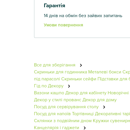
Гарантія
14 днів на обмін без зайвих запитань
Умови повернення
Все для зберігання
Скриньки для годинника
Металеві бокси
Скр
під парасолі
Скриньки сейфи
Підставки для б
Гід по Декору
Вазони кашпо
Декор для кабінету
Новорічні
Декор у стилі прованс
Декор для дому
Посуд для сервірування столу
Посуд для напоїв
Тортівниці
Декоративні тар
Склянки з подвійним дном
Кружки сувенир
Канцелярія і гаджети