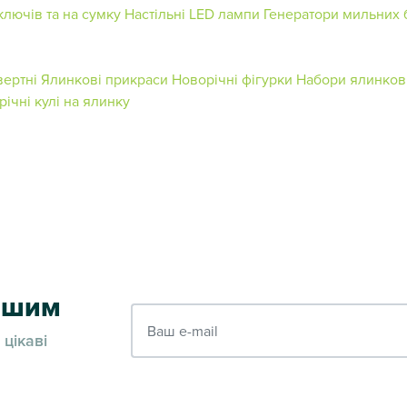
ключів та на сумку
Настільні LED лампи
Генератори мильних
вертні
Ялинкові прикраси
Новорічні фігурки
Набори ялинков
ічні кулі на ялинку
ершим
Ваш e-mail
 цікаві