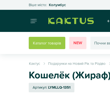
Оберіть своє місто
Віше місто:
Колумбус
Інтернет
+
NEW
Каталог товарів
Кактус
Подарунки на Новий Рік та Різдво
Кошелёк (Жираф) 
Артикул:
LYMLLQ-1351