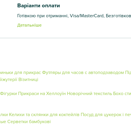
Варіанти оплати
Готівкою при отриманні, Visa/MasterCard, Безготівко
Детальніше
иньки для прикрас
Футляры для часов с автоподзаводом
Пі
іжутерії
Візитниці
 Фігурки
Прикраси на Хеллоуїн
Новорічний текстиль
Бохо ст
ілки
Келихи та склянки для коктейлів
Посуд для цукерок і п
ные
Серветки бамбукові