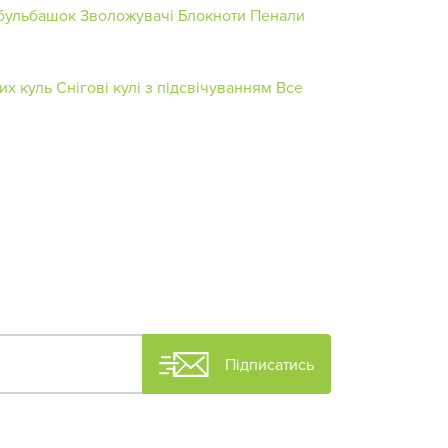
 бульбашок
Зволожувачі
Блокноти
Пенали
их куль
Снігові кулі з підсвічуванням
Все
Підписатись