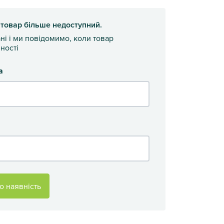
 товар більше недоступний.
ані і ми повідомимо, коли товар
ності
а
о наявність