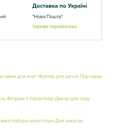
Доставка по Україні
вий
"Нова Пошта"
Тарифи перевізника
дставки для книг
Футляр для ручок
Підставки
иль
Фігурки з підсвіткою
Декор для саду
ечива
Набори алкогольні
Для закусок