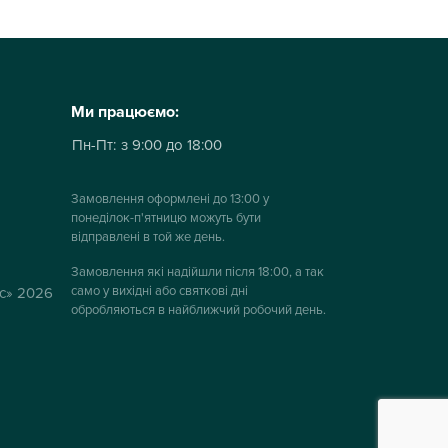
Ми працюємо:
Пн-Пт:
з 9:00 до 18:00
Замовлення оформлені до 13:00 у
понеділок-п'ятницю можуть бути
відправлені в той же день.
Замовлення які надійшли після 18:00, а так
само у вихідні або святкові дні
ус» 2026
обробляються в найближчий робочий день.