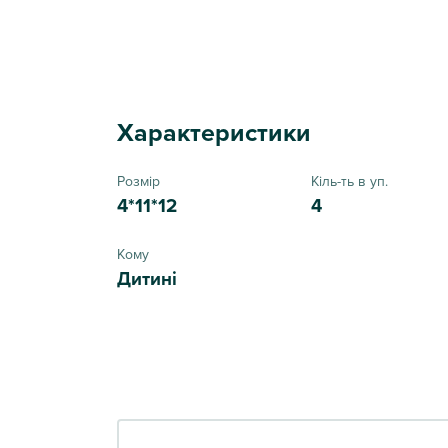
Характеристики
Розмір
Кіль-ть в уп.
4*11*12
4
Кому
Дитині