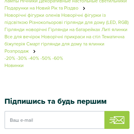
лампы
Нічники
Декоративные настольные светильники
Подарунки на Новий Рік та Різдво
Новорічні фігурки оленів
Новорічні фігурки із
підсвіткою
Різнокольорові гірлянди для дому (LED, RGB)
Гірлянди новорічні
Гірлянди на батарейках
Литі ялинки
Все для вечірок
Новорічні прикраси на стіл
Тематична
біжутерія
Смарт гірлянди для дому та ялинки
Розпродаж
-20%
-30%
-40%
-50%
-60%
Новинки
Підпишись та будь першим
Ваш e-mail