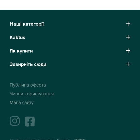
Наші категорії
Kaktus
Як купити
Зазирніть сюди
Публічна оферта
Умови користування
Мапа сайту
instagram
facebook