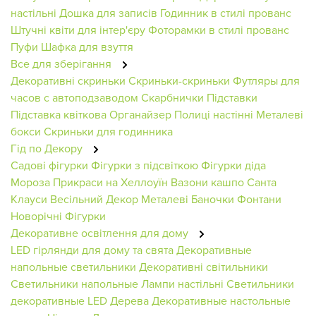
настільні
Дошка для записів
Годинник в стилі прованс
Штучні квіти для інтер'єру
Фоторамки в стилі прованс
Пуфи
Шафка для взуття
Все для зберігання
Декоративні скриньки
Скриньки-скриньки
Футляры для
часов с автоподзаводом
Скарбнички
Підставки
Підставка квіткова
Органайзер
Полиці настінні
Металеві
бокси
Скриньки для годинника
Гід по Декору
Садові фігурки
Фігурки з підсвіткою
Фігурки діда
Мороза
Прикраси на Хеллоуїн
Вазони кашпо
Санта
Клауси
Весільний Декор
Металеві Баночки
Фонтани
Новорічні Фігурки
Декоративне освітлення для дому
LED гірлянди для дому та свята
Декоративные
напольные светильники
Декоративні світильники
Светильники напольные
Лампи настільні
Светильники
декоративные
LED Дерева
Декоративные настольные