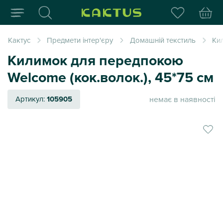
Інтернет-магазин пода
Кактус
Предмети інтер'єру
Домашній текстиль
Ки
Килимок для передпокою
Welcome (кок.волок.), 45*75 см
немає в наявності
Артикул:
105905