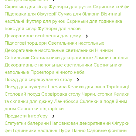
Скринька для сігар
Футляры для ручек
Скриньки сейфи
Підставки для біжутерії
Сумка для білизни
Візитниці
настільні
Футляр для ручок
Скриньки для годинника
Бокс для сігар
Футляры для часов
Декоративне освітлення для дому
Підлогові торшери
Светильники настольные
Декоративные настольные светильники
Нічники
Світильник
Светильники декоративные
Лампи настільні
Декоративные напольные светильники
Светильники
напольные
Проектори нічного неба
Посуд для сервірування столу
Посуд для цукерок і печива
Келихи для вина
Тортівниці
Столовий посуд
Сервіровка столу
Чарки, стопки
Келихи
та склянки для джину
Ланчбокси
Склянки з подвійним
дном
Серветки під тарілки
Предмети інтер'єру
Статуетки балерини
Наповнювач декоративний
Фігурки
феї
Годинники настільні
Пуфи
Панно
Садовые фонтаны