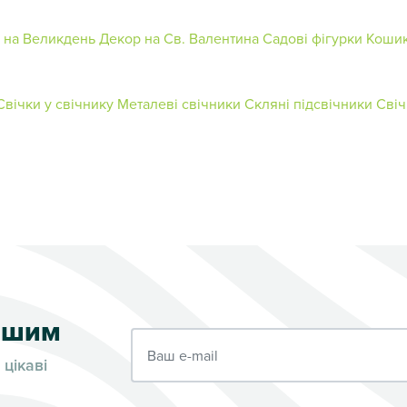
 на Великдень
Декор на Св. Валентина
Садові фігурки
Кошик
Свічки у свічнику
Металеві свічники
Скляні підсвічники
Свіч
ершим
Ваш e-mail
 цікаві