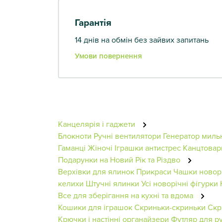
Гарантія
14 днів на обмін без зайвих запитань
Умови повернення
Канцелярія і гаджети
Блокноти
Ручні вентилятори
Генератор миль
Гаманці Жіночі
Іграшки антистрес
Канцтовар
Подарунки на Новий Рік та Різдво
Верхівки для ялинок
Прикраси
Чашки новор
келихи
Штучні ялинки
Усі новорічні фігурки
Все для зберігання на кухні та вдома
Кошики для іграшок
Скриньки-скриньки
Скр
Крючки і настінні органайзери
Футляр для р