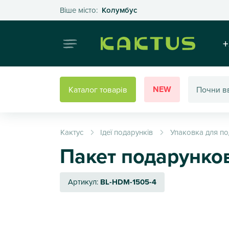
Оберіть своє місто
Віше місто:
Колумбус
Інтернет
+
NEW
Каталог товарів
Кактус
Ідеї подарунків
Упаковка для по
Пакет подарунков
Артикул:
BL-HDM-1505-4