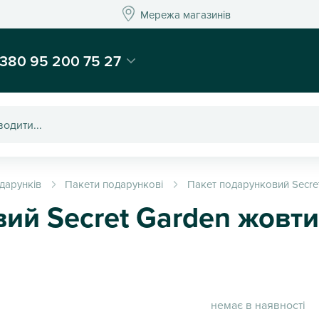
Мережа магазинів
Мережа магазин
-магазин подарунків та декору - Kaktus
380 95 200 75 27
дарунків
Пакети подарункові
Пакет подарунковий Secre
ий Secret Garden жовт
немає в наявності