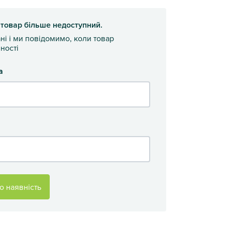
 товар більше недоступний.
ані і ми повідомимо, коли товар
ності
а
о наявність