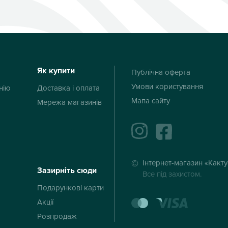
Як купити
Публічна оферта
Умови користування
нію
Доставка і оплата
Мапа сайту
Мережа магазинів
instagram
facebook
Інтернет-магазин «Какт
Зазирніть сюди
Все під захистом.
Подарункові карти
mastercard
visa
Акції
Розпродаж