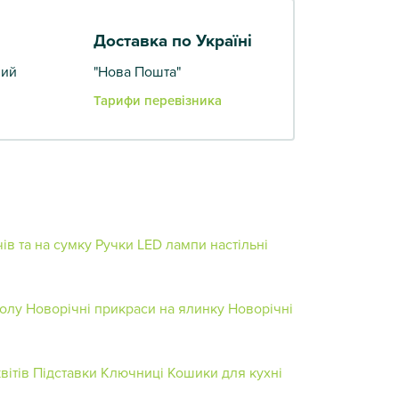
Доставка по Україні
вий
"Нова Пошта"
Тарифи перевізника
ів та на сумку
Ручки
LED лампи настільні
толу
Новорічні прикраси на ялинку
Новорічні
вітів
Підставки
Ключниці
Кошики для кухні