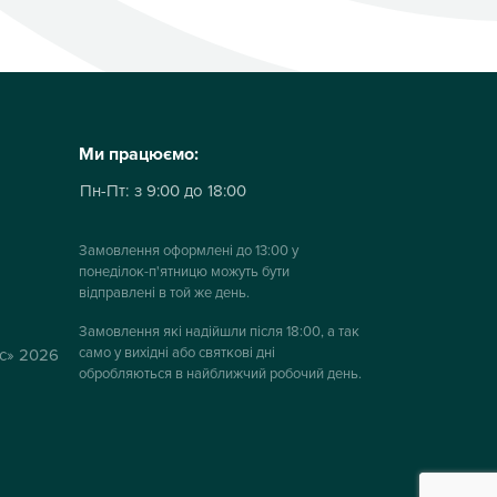
Ми працюємо:
Пн-Пт:
з 9:00 до 18:00
Замовлення оформлені до 13:00 у
понеділок-п'ятницю можуть бути
відправлені в той же день.
Замовлення які надійшли після 18:00, а так
само у вихідні або святкові дні
ус» 2026
обробляються в найближчий робочий день.