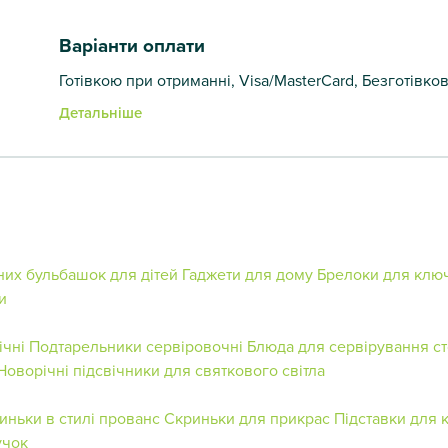
Варіанти оплати
Готівкою при отриманні, Visa/MasterCard, Безготівко
Детальніше
них бульбашок для дітей
Гаджети для дому
Брелоки для ключ
и
ічні
Подтарельники сервіровочні
Блюда для сервірування с
Новорічні підсвічники для святкового світла
иньки в стилі прованс
Скриньки для прикрас
Підставки для к
учок