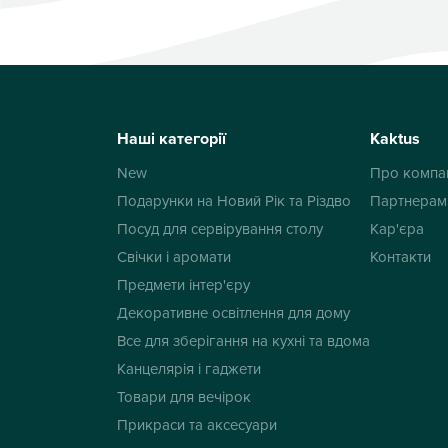
Наші категорії
Kaktus
New
Про компа
Подарунки на Новий Рік та Різдво
Партнерам
Посуд для сервірування столу
Кар'єра
Свічки і аромати
Контакти
Предмети інтер'єру
Декоративне освітлення для дому
Все для зберігання на кухні та вдома
Канцелярія і гаджети
Товари для вечірок
Прикраси та аксесуари