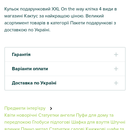
Кульок подарунковий XXL On the way клітка 4 види в
магазині Кактус за найкращою ціною. Великий
асортимент товарів в категорії Пакети подарункові з
доставкою по Україні.
Гарантія
Варіанти оплати
Доставка по Україні
Предмети інтер'єру
Квіти новорічні
Статуетки ангели
Пуфи для дому та
передпокою
Глобуси підлогові
Шафка для взуття
Штучні
ялинки
Панно метал
Статуетки садові
Книжкові шафи та