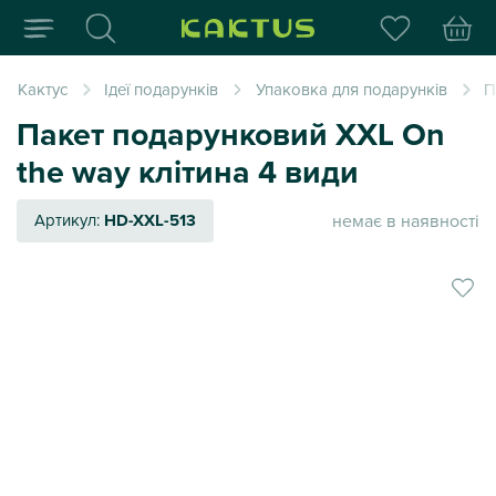
Інтернет-магазин пода
Кактус
Ідеї подарунків
Упаковка для подарунків
П
Пакет подарунковий XXL On
the way клітина 4 види
немає в наявності
Артикул:
HD-XXL-513