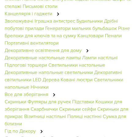
стелажі
Письмові столи
Канцелярія і гаджети
Зволожувачі
Іграшка антистрес
Будильники
Дрібні
побутові прилади
Генератори мильних бульбашок
Різне
Брелоки для ключів та на сумку
Канцтовари
Пенали
Портативні вентилятори
Декоративне освітлення для дому
Декоративные настольные лампы
Лампи настільні
Підлогові торшери
Светильники настольные
Декоративные напольные светильники
Декоративні
світильники
LED Дерева
Ковані люстри
Светильники
напольные
Нічники
Все для зберігання
Скриньки
Футляры для ручек
Підставки
Кошики для
зберігання
Скарбнички
Скриньки сейфи
Скриньки для
прикрас
Візитниці настільні
Полиці настінні
Сумка для
білизни
Гід по Декору