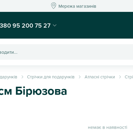
Мережа магазинів
Мережа магазин
-магазин подарунків та декору - Kaktus
380 95 200 75 27
дарунків
Стрічки для подарунків
Атласні стрічки
Стрі
 см Бірюзова
немає в наявності