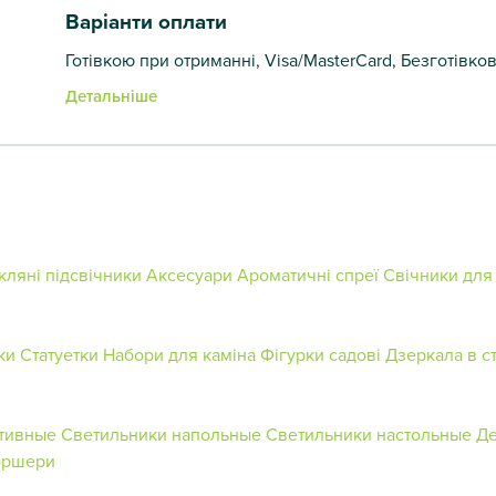
Варіанти оплати
Готівкою при отриманні, Visa/MasterCard, Безготівко
Детальніше
кляні підсвічники
Аксесуари
Ароматичні спреї
Свічники для
ки
Статуетки
Набори для каміна
Фігурки садові
Дзеркала в с
тивные
Светильники напольные
Светильники настольные
Де
оршери