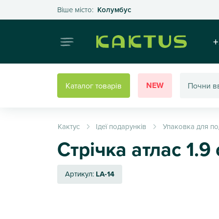
Оберіть своє місто
Віше місто:
Колумбус
Інтернет
+
NEW
Каталог товарів
Кактус
Ідеї подарунків
Упаковка для по
Стрічка атлас 1.9
Артикул:
LA-14