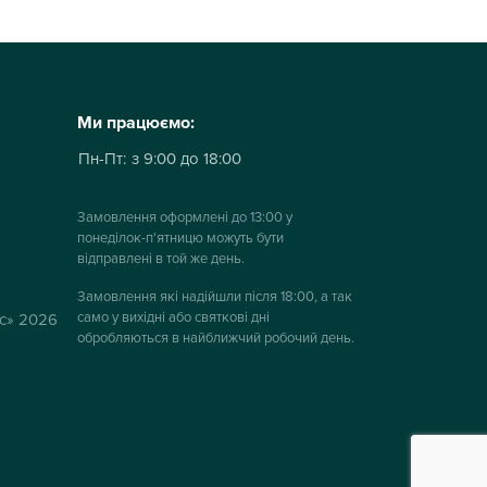
Ми працюємо:
Пн-Пт:
з 9:00 до 18:00
Замовлення оформлені до 13:00 у
понеділок-п'ятницю можуть бути
відправлені в той же день.
Замовлення які надійшли після 18:00, а так
само у вихідні або святкові дні
ус» 2026
обробляються в найближчий робочий день.