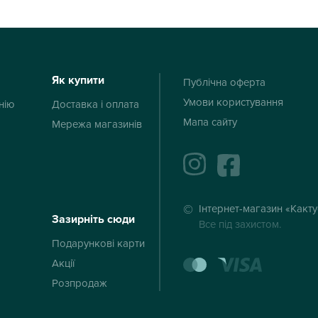
Як купити
Публічна оферта
Умови користування
нію
Доставка і оплата
Мапа сайту
Мережа магазинів
instagram
facebook
Інтернет-магазин «Какт
Зазирніть сюди
Все під захистом.
Подарункові карти
mastercard
visa
Акції
Розпродаж