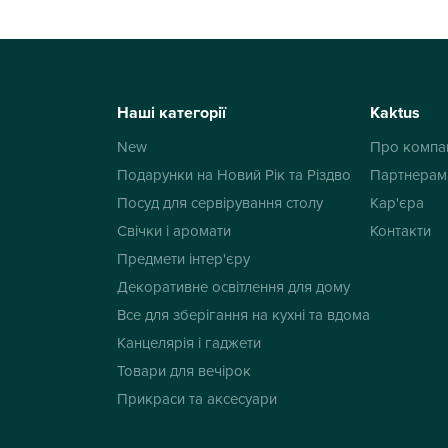
Наші категорії
Kaktus
New
Про компа
Подарунки на Новий Рік та Різдво
Партнерам
Посуд для сервірування столу
Кар'єра
Свічки і аромати
Контакти
Предмети інтер'єру
Декоративне освітлення для дому
Все для зберігання на кухні та вдома
Канцелярія і гаджети
Товари для вечірок
Прикраси та аксесуари