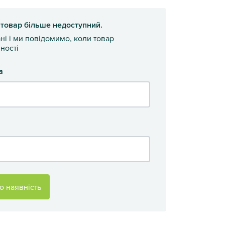
 товар більше недоступний.
ані і ми повідомимо, коли товар
ності
а
о наявність