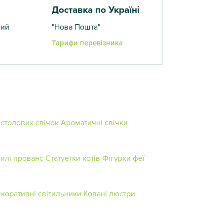
Доставка по Україні
вий
"Нова Пошта"
Тарифи перевізника
 столових свічок
Ароматичні свічки
тилі прованс
Статуетки котів
Фігурки феї
коративні світильники
Ковані люстри