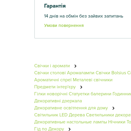
Гарантія
14 днів на обмін без зайвих запитань
Умови повернення
Свічки і аромати
Свічки столові
Аромалампи
Свічки Bolsius
С
Ароматичні спреї
Металеві свічники
Предмети інтер'єру
Гілки новорічні
Статуетки балерини
Годинни
Декоративні дзеркала
Декоративне освітлення для дому
Світильник
LED Дерева
Светильники декора
Декоративные настольные лампы
Нічники
Т
Гід по Декору