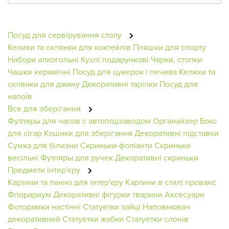
Посуд для сервірування столу
Келихи та склянки для коктейлів
Пляшки для спорту
Набори алкогольні
Кухлі подарункові
Чарки, стопки
Чашки керамічні
Посуд для цукерок і печива
Келихи та
склянки для джину
Декоративні тарілки
Посуд для
напоїв
Все для зберігання
Футляры для часов с автоподзаводом
Органайзер
Бокс
для сігар
Кошики для зберігання
Декоративні підставки
Сумка для білизни
Скриньки-фоліанти
Скриньки
весільні
Футляры для ручек
Декоративні скриньки
Предмети інтер'єру
Картини та панно для інтер'єру
Картини в стилі прованс
Флорариум
Декоративні фігурки тварини
Аксесуари
Фоторамки настінні
Статуетки зайці
Наповнювач
декоративний
Статуетки жабки
Статуетки слонів