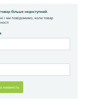
 товар більше недоступний.
ані і ми повідомимо, коли товар
ності
а
о наявність