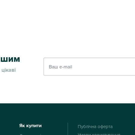
ершим
Ваш e-mail
 цікаві
Як купити
Публічна оферта
Умови користування