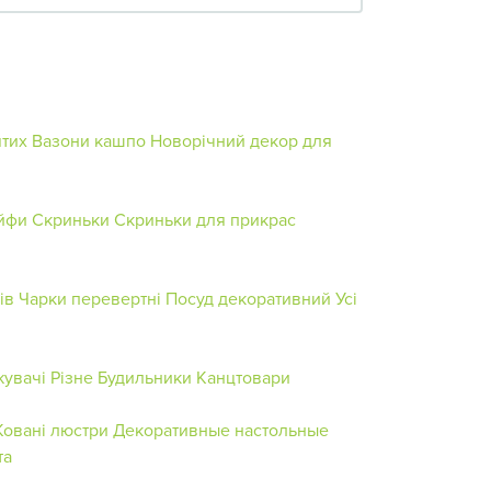
ятих
Вазони кашпо
Новорічний декор для
йфи
Скриньки
Скриньки для прикрас
ів
Чарки перевертні
Посуд декоративний
Усі
увачі
Різне
Будильники
Канцтовари
Ковані люстри
Декоративные настольные
та