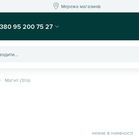
Мережа магазинів
Мережа магазин
-магазин подарунків та декору - Kaktus
380 95 200 75 27
Магніт (Зіта)
немає в наявності