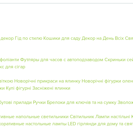
 декор
Гід по стилю
Кошики для саду
Декор на День Всіх Св
фоліанти
Футляры для часов с автоподзаводом
Скриньки се
кс для сігар
віткою
Новорічні прикраси на ялинку
Новорічні фігурки олен
нки
Кулі фігурні
Засніжені ялинки
бутові прилади
Ручки
Брелоки для ключів та на сумку
Зволож
тивные напольные светильники
Світильник
Лампи настільні
коративные настольные лампы
LED гірлянди для дому та свя