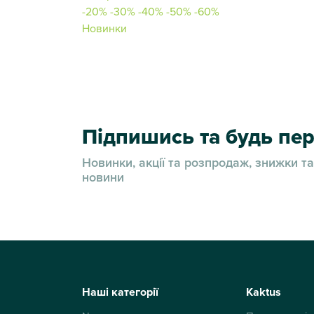
-20%
-30%
-40%
-50%
-60%
Новинки
Підпишись та будь п
Новинки, акції та розпродаж, знижки та
новини
Наші категорії
Kaktus