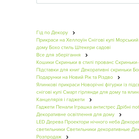
Гід по Декору
Прикраси на Хеллоуїн
Снігові кулі
Морський
дому
Бохо стиль
Штекери садові
Все для зберігання
Кошики
Скриньки в стилі прованс
Скриньки-
Підставки для книг
Декоративні скриньки
Бо
Подарунки на Новий Рік та Різдво
Ялинкові прикраси
Новорічні фігурки із підс
снігові кулі
Смарт гірлянди для дому та яли
Канцелярія і гаджети
Гаджети
Пенали
Іграшка антистрес
Дрібні по
Декоративне освітлення для дому
LED Дерева
Проектори нічного неба
Декора
светильники
Светильники декоративные
Де
Розпродаж