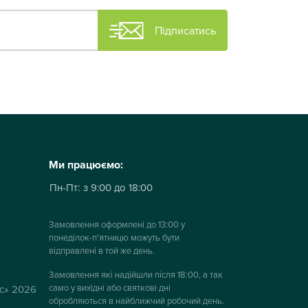
Підписатись
Ми працюємо:
Пн-Пт:
з 9:00 до 18:00
Замовлення оформлені до 13:00 у
понеділок-п'ятницю можуть бути
відправлені в той же день.
Замовлення які надійшли після 18:00, а так
само у вихідні або святкові дні
ус» 2026
обробляються в найближчий робочий день.