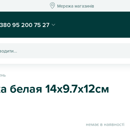
Мережа магазинів
Мережа магазин
-магазин подарунків та декору - Kaktus
380 95 200 75 27
ень
а белая 14х9.7х12см
немає в наявності