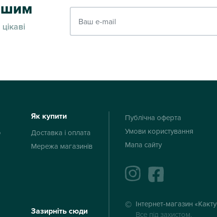
ершим
Ваш e-mail
 цікаві
Як купити
Публічна оферта
Умови користування
ю
Доставка і оплата
Мапа сайту
Мережа магазинів
instagram
facebook
Інтернет-магазин «Какт
Зазирніть сюди
Все під захистом.