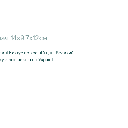
ая 14х9.7х12см
ині Кактус по кращій ціні. Великий
ху з доставкою по Україні.