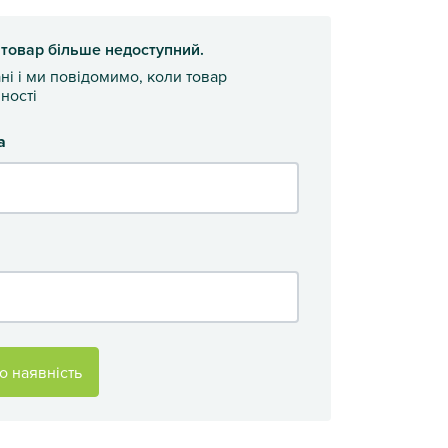
 товар більше недоступний.
ані і ми повідомимо, коли товар
ності
а
о наявність