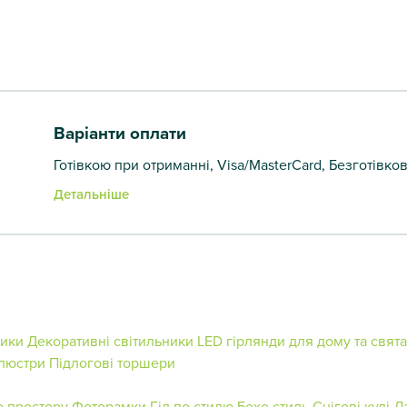
Варіанти оплати
Готівкою при отриманні, Visa/MasterCard, Безготівко
Детальніше
ники
Декоративні світильники
LED гірлянди для дому та свята
 люстри
Підлогові торшери
о простору
Фоторамки
Гід по стилю
Бохо стиль
Снігові кулі
Л