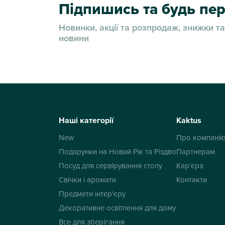
Підпишись та будь п
Новинки, акції та розпродаж, знижки та
новини
Наші категорії
Kaktus
New
Про компані
Подарунки на Новий Рік та Різдво
Партнерам
Посуд для сервірування столу
Кар'єра
Свічки і аромати
Контакти
Предмети інтер'єру
Декоративне освітлення для дому
Все для зберігання