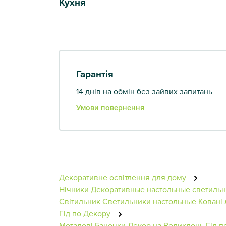
Кухня
Гарантія
14 днів на обмін без зайвих запитань
Умови повернення
Декоративне освітлення для дому
Нічники
Декоративные настольные светиль
Світильник
Светильники настольные
Ковані
Гід по Декору
Металеві Баночки
Декор на Великдень
Гід п