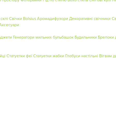
склі
Свічки Bolsius
Аромадифузори
Декоративні свічники
Св
Аксесуари
аджети
Генератори мильних бульбашок
Будильники
Брелоки 
йці
Статуетки феї
Статуетки жабки
Глобуси настільні
Вігвам д