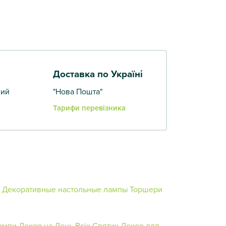
Доставка по Україні
вий
"Нова Пошта"
Тарифи перевізника
Декоративные настольные лампы
Торшери
ампи
Декор на День Всіх Святих
Декор для