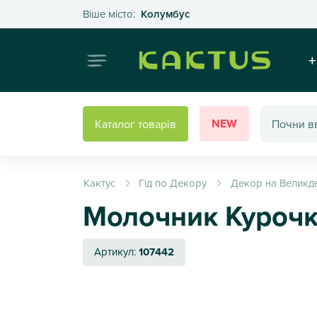
Оберіть своє місто
Віше місто:
Колумбус
Інтернет
+
NEW
Каталог товарів
Кактус
Гід по Декору
Декор на Великд
Молочник Курочк
Артикул:
107442