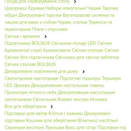
Посуд для сервірування столу
Цукорниці
Кружки
Набори алкогольні
Чашки
Тарілки
обідні
Декоративні тарілки
Багаторазові склянки та
чашки для кави з собою
Чарки, стопки
Термоси та
термочашки
Піали і соусники
Свічки і аромати
Підсвічники BOLSIUS
Свічники-ліхтарі
LED Свічки
Ароматичні спреї
Аромалампи
Свічки столові
Свічки
Свічки без підсвічника
Свічники для свічок таблеток
Свічки столові BOLSIUS
Декоративне освітлення для дому
Светильники настольные
Підлогові торшери
Торшери
LED Дерева
Декоративные настольные лампы
Проектори нічного неба
Декоративные настольные
светильники
Світильник
Ковані люстри
Нічники
Все для зберігання
Підставки для квітів
Кліпси і зажими
Декоративні
підставки
Кошики для зберігання
Візитниці настільні
Скриньки весільні
Лукошки
Бокс для сігар
Підставки під