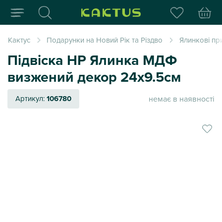
Інтернет-магазин пода
Кактус
Подарунки на Новий Рік та Різдво
Ялинкові пр
Підвіска НР Ялинка МДФ
визжений декор 24х9.5см
немає в наявності
Артикул:
106780