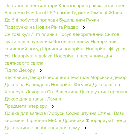
Портативні вентилятори
Канцтовари
Іграшка антистрес
Блокноти
Настільні LED лампи
Гаджети
Гаманці Жіночі
Дрібні побутові прилади
Будильники
Ручки
Подарунки на Новий Рік та Різдво
Снігові кулі
Литі ялинки
Посуд декоративний
Снігові
кулі з підсвічуванням
Янгол на ялинку
Новорічний
святковий посуд
Гірлянди новорічні
Новорічні фігурки
Усі Новорічні підвіски
Новорічні підсвічники для
святкового світла
Гід по Декору
Весільний Декор
Новорічний текстиль
Морський декор
Декор на Великдень
Новорічні Фігурки
Декорації на
Хеллоуїн
Декор на Св. Валентина
Декор у стилі прованс
Декор для вітальні
Лампи
Предмети інтер'єру
Дошка для записів
Глобуси
Сосна штучна
Стільці
Вази
керамічні
Гірлянди
Меблі
Дровники
Флорариум
Пледи
Декоративне освітлення для дому