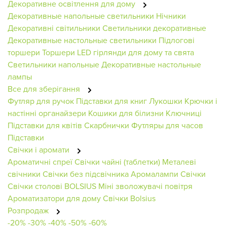
Декоративне освітлення для дому
Декоративные напольные светильники
Нічники
Декоративні світильники
Светильники декоративные
Декоративные настольные светильники
Підлогові
торшери
Торшери
LED гірлянди для дому та свята
Светильники напольные
Декоративные настольные
лампы
Все для зберігання
Футляр для ручок
Підставки для книг
Лукошки
Крючки і
настінні органайзери
Кошики для білизни
Ключниці
Підставки для квітів
Скарбнички
Футляры для часов
Підставки
Свічки і аромати
Ароматичні спреї
Свічки чайні (таблетки)
Металеві
свічники
Свічки без підсвічника
Аромалампи
Свічки
Свічки столові BOLSIUS
Міні зволожувачі повітря
Ароматизатори для дому
Свічки Bolsius
Розпродаж
-20%
-30%
-40%
-50%
-60%