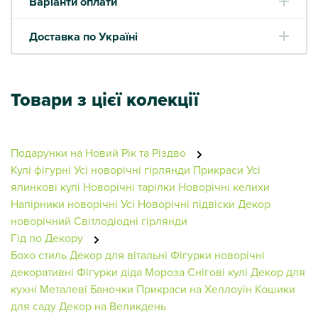
Варіанти оплати
Доставка по Україні
Товари з цієї колекції
Подарунки на Новий Рік та Різдво
Кулі фігурні
Усі новорічні гірлянди
Прикраси
Усі
ялинкові кулі
Новорічні тарілки
Новорічні келихи
Напірники новорічні
Усі Новорічні підвіски
Декор
новорічний
Світлодіодні гірлянди
Гід по Декору
Бохо стиль
Декор для вітальні
Фігурки новорічні
декоративні
Фігурки діда Мороза
Снігові кулі
Декор для
кухні
Металеві Баночки
Прикраси на Хеллоуїн
Кошики
для саду
Декор на Великдень