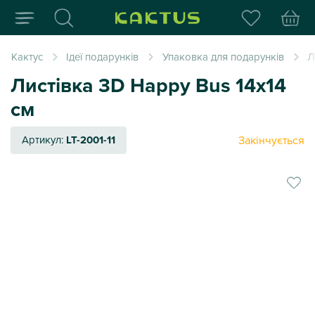
Інтернет-магазин пода
Кактус
Ідеї подарунків
Упаковка для подарунків
Л
Листівка 3D Happy Bus 14х14
см
Закінчується
Артикул:
LT-2001-11