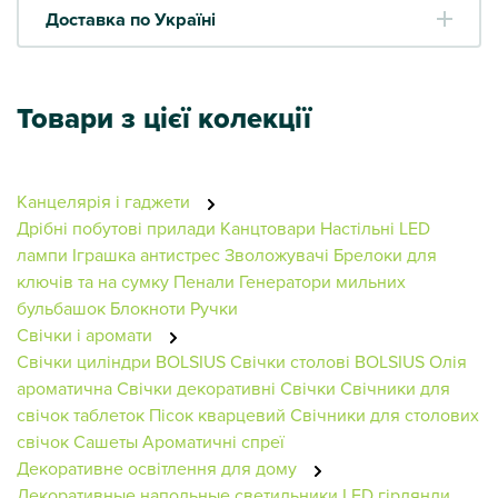
Доставка по Україні
Товари з цієї колекції
Канцелярія і гаджети
Дрібні побутові прилади
Канцтовари
Настільні LED
лампи
Іграшка антистрес
Зволожувачі
Брелоки для
ключів та на сумку
Пенали
Генератори мильних
бульбашок
Блокноти
Ручки
Свічки і аромати
Свічки циліндри BOLSIUS
Свічки столові BOLSIUS
Олія
ароматична
Свічки декоративні
Свічки
Свічники для
свічок таблеток
Пісок кварцевий
Свічники для столових
свічок
Сашеты
Ароматичні спреї
Декоративне освітлення для дому
Декоративные напольные светильники
LED гірлянди