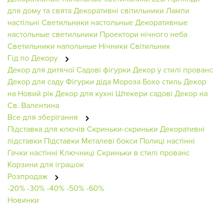
для дому та свята
Декоративні світильники
Лампи
настільні
Светильники настольные
Декоративные
настольные светильники
Проектори нічного неба
Светильники напольные
Нічники
Світильник
Гід по Декору
Декор для дитячої
Садові фігурки
Декор у стилі прованс
Декор для саду
Фігурки діда Мороза
Бохо стиль
Декор
на Новий рік
Декор для кухні
Штекери садові
Декор на
Св. Валентина
Все для зберігання
Підставка для ключів
Скриньки-скриньки
Декоративні
підставки
Підставки
Металеві бокси
Полиці настінні
Гачки настінні
Ключниці
Скриньки в стилі прованс
Корзини для іграшок
Розпродаж
-20%
-30%
-40%
-50%
-60%
Новинки