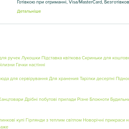
Готівкою при отриманні, Visa/MasterCard, Безготівко
Детальніше
для ручек
Лукошки
Підставка квіткова
Скриньки для коштов
білизни
Гачки настінні
люда для сервірування
Для хранения
Тарілки десертні
Підно
Канцтовари
Дрібні побутові прилади
Різне
Блокноти
Будильн
линкові кулі
Гірлянди з теплим світлом
Новорічні прикраси н
аже