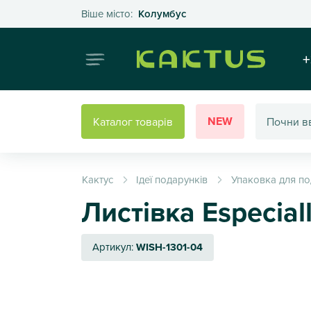
Оберіть своє місто
Віше місто:
Колумбус
Інтернет
+
NEW
Каталог товарів
Кактус
Ідеї подарунків
Упаковка для по
Листівка Especial
Артикул:
WISH-1301-04