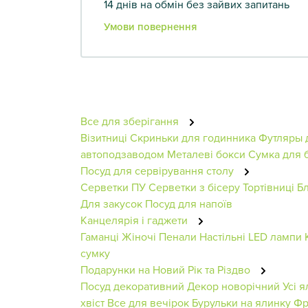
14 днів на обмін без зайвих запитань
Умови повернення
Все для зберігання
Візитниці
Скриньки для годинника
Футляры 
автоподзаводом
Металеві бокси
Сумка для 
Посуд для сервірування столу
Серветки ПУ
Серветки з бісеру
Тортівниці
Б
Для закусок
Посуд для напоїв
Канцелярія і гаджети
Гаманці Жіночі
Пенали
Настільні LED лампи
сумку
Подарунки на Новий Рік та Різдво
Посуд декоративний
Декор новорічний
Усі я
хвіст
Все для вечірок
Бурульки на ялинку
Фр