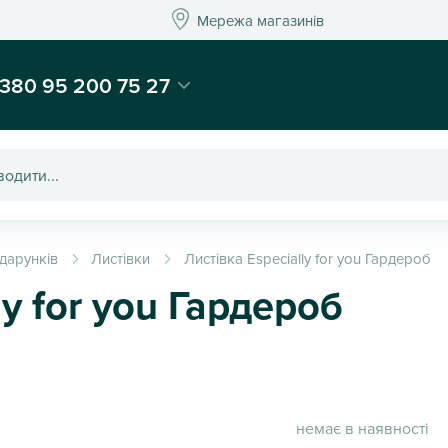
Мережа магазинів
Мережа магазин
-магазин подарунків та декору - Kaktus
380 95 200 75 27
дарунків
Листівки
Листівка Especially for you Гардероб
ly for you Гардероб
немає в наявності