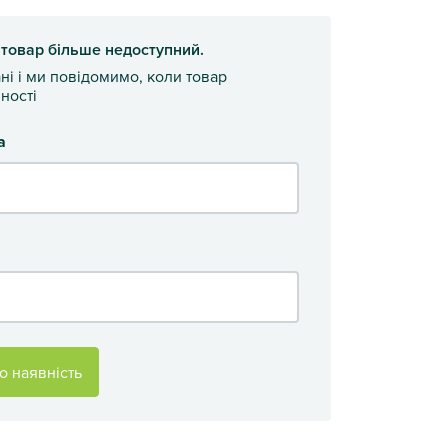
 товар більше недоступний.
ані і ми повідомимо, коли товар
ності
а
о наявність