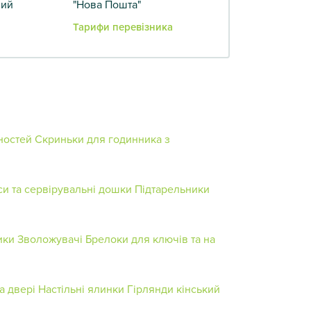
вий
"Нова Пошта"
Тарифи перевізника
ностей
Скриньки для годинника з
си та сервірувальні дошки
Підтарельники
ики
Зволожувачі
Брелоки для ключів та на
а двері
Настільні ялинки
Гірлянди кінський