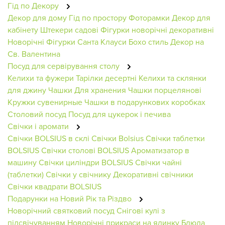
Гід по Декору
Декор для дому
Гід по простору
Фоторамки
Декор для
кабінету
Штекери садові
Фігурки новорічні декоративні
Новорічні Фігурки
Санта Клауси
Бохо стиль
Декор на
Св. Валентина
Посуд для сервірування столу
Келихи та фужери
Тарілки десертні
Келихи та склянки
для джину
Чашки
Для хранения
Чашки порцелянові
Кружки сувенирные
Чашки в подарункових коробках
Столовий посуд
Посуд для цукерок і печива
Свічки і аромати
Свічки BOLSIUS в склі
Свічки Bolsius
Свічки таблетки
BOLSIUS
Свічки столові BOLSIUS
Ароматизатор в
машину
Свічки циліндри BOLSIUS
Свічки чайні
(таблетки)
Свічки у свічнику
Декоративні свічники
Свічки квадрати BOLSIUS
Подарунки на Новий Рік та Різдво
Новорічний святковий посуд
Снігові кулі з
підсвічуванням
Новорічні прикраси на ялинку
Блюда