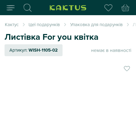
Інтернет-магазин пода
Кактус
Ідеї подарунків
Упаковка для подарунків
Л
Листівка For you квітка
немає в наявності
Артикул:
WISH-1105-02