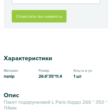
Сповістити про наявність
Характеристики
Матеріал
Розмір
Кіль-ть в уп.
папір
26.6*35*11.4
1 шт
Опис
Пакет подарунковий L Paris бордо 266 * 350 *
114мм