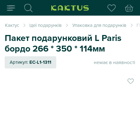
Інтернет-магазин пода
Кактус
Ідеї подарунків
Упаковка для подарунків
П
Пакет подарунковий L Paris
бордо 266 * 350 * 114мм
немає в наявності
Артикул:
EC-L1-1311