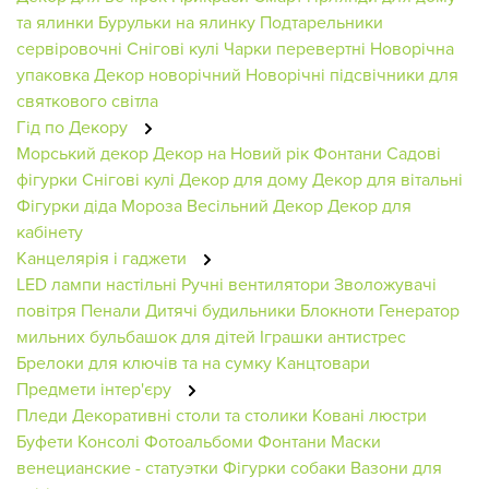
та ялинки
Бурульки на ялинку
Подтарельники
сервіровочні
Снігові кулі
Чарки перевертні
Новорічна
упаковка
Декор новорічний
Новорічні підсвічники для
святкового світла
Гід по Декору
Морський декор
Декор на Новий рік
Фонтани
Садові
фігурки
Снігові кулі
Декор для дому
Декор для вітальні
Фігурки діда Мороза
Весільний Декор
Декор для
кабінету
Канцелярія і гаджети
LED лампи настільні
Ручні вентилятори
Зволожувачі
повітря
Пенали
Дитячі будильники
Блокноти
Генератор
мильних бульбашок для дітей
Іграшки антистрес
Брелоки для ключів та на сумку
Канцтовари
Предмети інтер'єру
Пледи
Декоративні столи та столики
Ковані люстри
Буфети
Консолі
Фотоальбоми
Фонтани
Маски
венецианские - статуэтки
Фігурки собаки
Вазони для