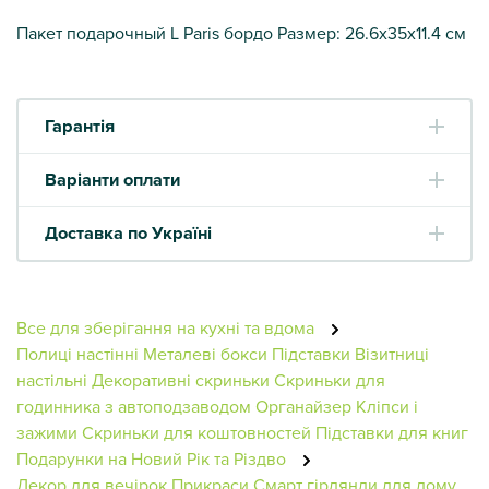
Пакет подарочный L Paris бордо Размер: 26.6х35х11.4 см
Гарантія
Варіанти оплати
Доставка по Україні
Все для зберігання на кухні та вдома
Полиці настінні
Металеві бокси
Підставки
Візитниці
настільні
Декоративні скриньки
Скриньки для
годинника з автоподзаводом
Органайзер
Кліпси і
зажими
Скриньки для коштовностей
Підставки для книг
Подарунки на Новий Рік та Різдво
Декор для вечірок
Прикраси
Смарт гірлянди для дому