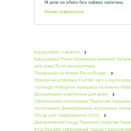
14 днів на обмін без зайвих запитань
Умови повернення
Канцелярія і гаджети
Канцтовари
Ручки
Генератор мильних бульба
для дому
Ручні вентилятори
Подарунки на Новий Рік та Різдво
Новорічна упаковка
Снігові кулі з підсвічув
гірлянди
Новорічні прикраси на ялинку
Ново
Декоративне освітлення для дому
Светильники настольные
Підлогові торшери
світильники
Декоративные напольные свети
Посуд для сервірування столу
Декоративний посуд
Тканинні серветки
Чашк
віскі
Кружки сувенирные
Чашки порцелянов