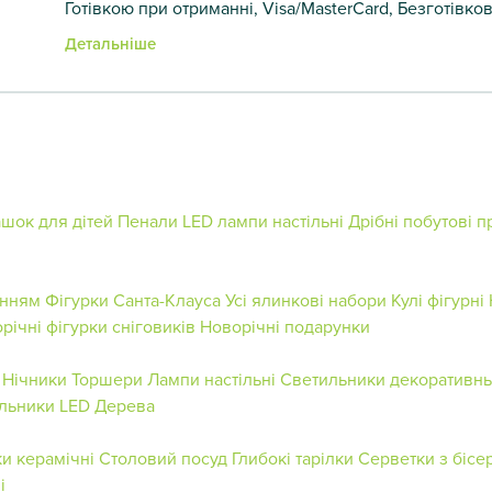
Готівкою при отриманні, Visa/MasterCard, Безготівко
Детальніше
шок для дітей
Пенали
LED лампи настільні
Дрібні побутові 
анням
Фігурки Санта-Клауса
Усі ялинкові набори
Кулі фігурні
річні фігурки сніговиків
Новорічні подарунки
Нічники
Торшери
Лампи настільні
Светильники декоративн
льники
LED Дерева
и керамічні
Столовий посуд
Глибокі тарілки
Серветки з бісе
і