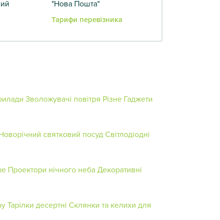
вий
"Нова Пошта"
Тарифи перевізника
прилади
Зволожувачі повітря
Різне
Гаджети
Новорічний святковий посуд
Світлодіодні
ые
Проектори нічного неба
Декоративні
ру
Тарілки десертні
Склянки та келихи для