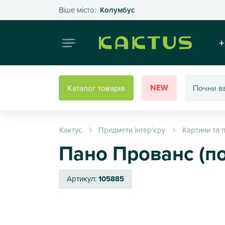
Оберіть своє місто
Віше місто:
Колумбус
Інтернет
+
NEW
Каталог товарів
Кактус
Предмети інтер'єру
Картини та п
Пано Прованс (п
Артикул:
105885