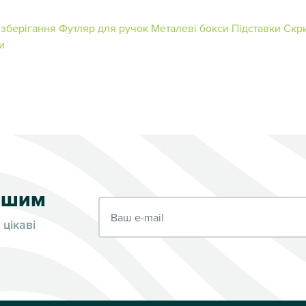
зберігання
Футляр для ручок
Металеві бокси
Підставки
Скр
и
ершим
Ваш e-mail
 цікаві