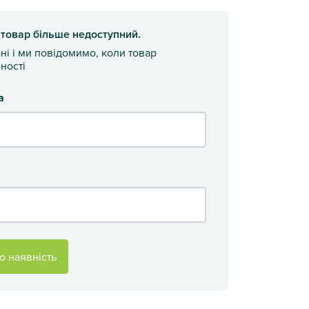
 товар більше недоступний.
ані і ми повідомимо, коли товар
ності
а
о наявність