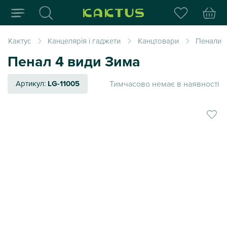
Інтернет-магазин пода
Кактус
Канцелярія і гаджети
Канцтовари
Пенали
Пенал 4 види Зима
Тимчасово немає в наявності
Артикул:
LG-11005