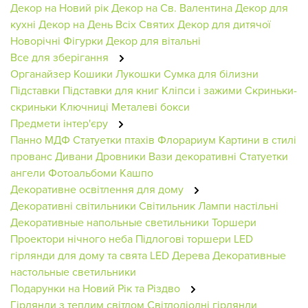
Декор на Новий рік
Декор на Св. Валентина
Декор для
кухні
Декор на День Всіх Святих
Декор для дитячої
Новорічні Фігурки
Декор для вітальні
Все для зберігання
Органайзер
Кошики
Лукошки
Сумка для білизни
Підставки
Підставки для книг
Кліпси і зажими
Скриньки-
скриньки
Ключниці
Металеві бокси
Предмети інтер'єру
Панно МДФ
Статуетки птахів
Флорариум
Картини в стилі
прованс
Дивани
Дровники
Вази декоративні
Статуетки
ангели
Фотоальбоми
Кашпо
Декоративне освітлення для дому
Декоративні світильники
Світильник
Лампи настільні
Декоративные напольные светильники
Торшери
Проектори нічного неба
Підлогові торшери
LED
гірлянди для дому та свята
LED Дерева
Декоративные
настольные светильники
Подарунки на Новий Рік та Різдво
Гірлянди з теплим світлом
Світлодіодні гірлянди