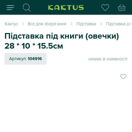
Інтернет-магазин пода
Кактус
Все для зберігання
Підставки
Підставки дл
Підставка під книги (овечки)
28 * 10 * 15.5см
немає в наявності
Артикул:
104916