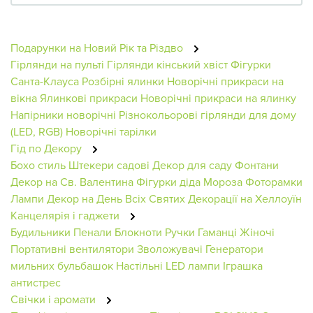
Подарунки на Новий Рік та Різдво
Гірлянди на пульті
Гірлянди кінський хвіст
Фігурки
Санта-Клауса
Розбірні ялинки
Новорічні прикраси на
вікна
Ялинкові прикраси
Новорічні прикраси на ялинку
Напірники новорічні
Різнокольорові гірлянди для дому
(LED, RGB)
Новорічні тарілки
Гід по Декору
Бохо стиль
Штекери садові
Декор для саду
Фонтани
Декор на Св. Валентина
Фігурки діда Мороза
Фоторамки
Лампи
Декор на День Всіх Святих
Декорації на Хеллоуїн
Канцелярія і гаджети
Будильники
Пенали
Блокноти
Ручки
Гаманці Жіночі
Портативні вентилятори
Зволожувачі
Генератори
мильних бульбашок
Настільні LED лампи
Іграшка
антистрес
Свічки і аромати