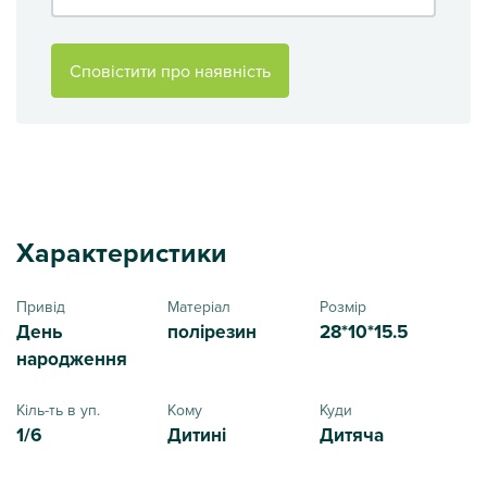
Сповістити про наявність
Характеристики
Привід
Матеріал
Розмір
День
полірезин
28*10*15.5
народження
Кіль-ть в уп.
Кому
Куди
1/6
Дитині
Дитяча