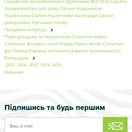
Парафінові ароматизатори
Підсвічники BOLSIUS
Сашеты
Ароматизатори для дому
Свічки подарункові
Підсвічники
Скляні підсвічники
Аксесуари
Свічки
декоративні
Свічники-ліхтарі
Предмети інтер'єру
Пуфи для дому та передпокою
Статуетки жабки
Статуетки
Фігурки слони
Пледи
Панно метал
Статуетки
феї
Полиці
Картини на полотні
Камінні приналежності
Розпродаж
-20%
-30%
-40%
-50%
-60%
Новинки
Підпишись та будь першим
Ваш e-mail