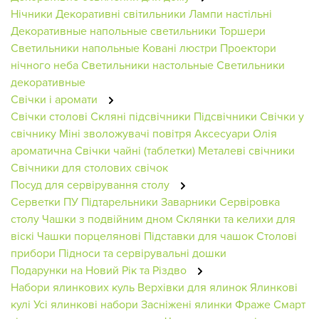
Нічники
Декоративні світильники
Лампи настільні
Декоративные напольные светильники
Торшери
Светильники напольные
Ковані люстри
Проектори
нічного неба
Светильники настольные
Светильники
декоративные
Свічки і аромати
Свічки столові
Скляні підсвічники
Підсвічники
Свічки у
свічнику
Міні зволожувачі повітря
Аксесуари
Олія
ароматична
Свічки чайні (таблетки)
Металеві свічники
Свічники для столових свічок
Посуд для сервірування столу
Серветки ПУ
Підтарельники
Заварники
Сервіровка
столу
Чашки з подвійним дном
Склянки та келихи для
віскі
Чашки порцелянові
Підставки для чашок
Столові
прибори
Підноси та сервірувальні дошки
Подарунки на Новий Рік та Різдво
Набори ялинкових куль
Верхівки для ялинок
Ялинкові
кулі
Усі ялинкові набори
Засніжені ялинки
Фраже
Смарт