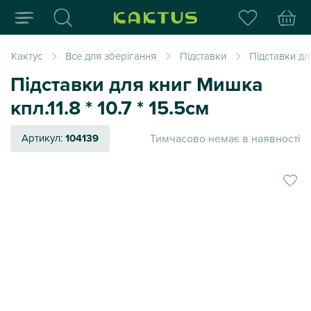
Інтернет-магазин пода
Кактус
Все для зберігання
Підставки
Підставки дл
Підставки для книг Мишка
кпл.11.8 * 10.7 * 15.5см
Тимчасово немає в наявності
Артикул:
104139