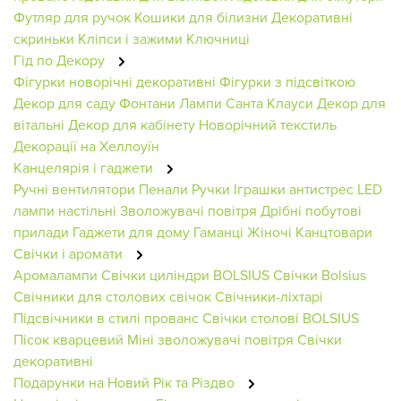
Футляр для ручок
Кошики для білизни
Декоративні
скриньки
Кліпси і зажими
Ключниці
Гід по Декору
Фігурки новорічні декоративні
Фігурки з підсвіткою
Декор для саду
Фонтани
Лампи
Санта Клауси
Декор для
вітальні
Декор для кабінету
Новорічний текстиль
Декорації на Хеллоуїн
Канцелярія і гаджети
Ручні вентилятори
Пенали
Ручки
Іграшки антистрес
LED
лампи настільні
Зволожувачі повітря
Дрібні побутові
прилади
Гаджети для дому
Гаманці Жіночі
Канцтовари
Свічки і аромати
Аромалампи
Свічки циліндри BOLSIUS
Свічки Bolsius
Свічники для столових свічок
Свічники-ліхтарі
Підсвічники в стилі прованс
Свічки столові BOLSIUS
Пісок кварцевий
Міні зволожувачі повітря
Свічки
декоративні
Подарунки на Новий Рік та Різдво