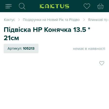
Інтернет-магазин пода
Кактус
Подарунки на Новий Рік та Різдво
Ялинкові пр
Підвіска НР Конячка 13.5 *
21см
немає в наявності
Артикул:
105213