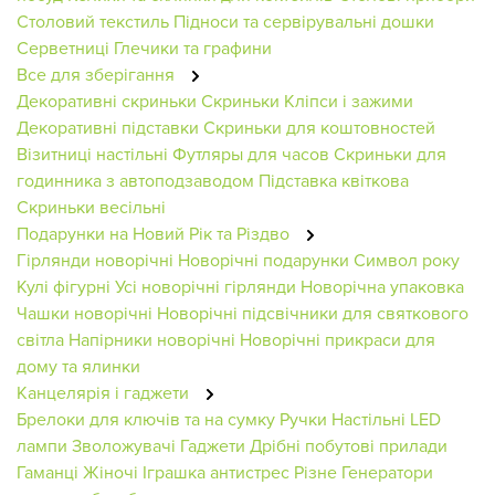
Столовий текстиль
Підноси та сервірувальні дошки
Серветниці
Глечики та графини
Все для зберігання
Декоративні скриньки
Скриньки
Кліпси і зажими
Декоративні підставки
Скриньки для коштовностей
Візитниці настільні
Футляры для часов
Скриньки для
годинника з автоподзаводом
Підставка квіткова
Скриньки весільні
Подарунки на Новий Рік та Різдво
Гірлянди новорічні
Новорічні подарунки
Символ року
Кулі фігурні
Усі новорічні гірлянди
Новорічна упаковка
Чашки новорічні
Новорічні підсвічники для святкового
світла
Напірники новорічні
Новорічні прикраси для
дому та ялинки
Канцелярія і гаджети
Брелоки для ключів та на сумку
Ручки
Настільні LED
лампи
Зволожувачі
Гаджети
Дрібні побутові прилади
Гаманці Жіночі
Іграшка антистрес
Різне
Генератори