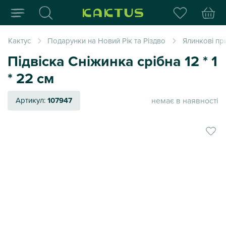
Інтернет-магазин пода
Кактус
Подарунки на Новий Рік та Різдво
Ялинкові пр
Підвіска Сніжинка срібна 12 * 1
* 22 см
немає в наявності
Артикул:
107947