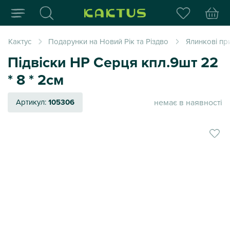
Інтернет-магазин пода
Кактус
Подарунки на Новий Рік та Різдво
Ялинкові пр
Підвіски НР Серця кпл.9шт 22
* 8 * 2см
немає в наявності
Артикул:
105306