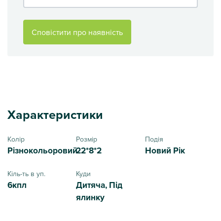
Сповістити про наявність
Характеристики
Колір
Розмір
Подія
Різнокольоровий
22*8*2
Новий Рік
Кіль-ть в уп.
Куди
6кпл
Дитяча, Під
ялинку