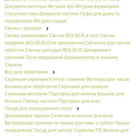
Дзеркала настільні
Фігурки феї
Фігурки ведмедики
Статуетки сови
Дзеркала настінні
Пуфи для дому та
передпокою
Фігурки садові
Свічки і аромати
Свічки декоративні
Свічки BOLSIUS в склі
Свічки
квадрати BOLSIUS
Олія ароматична
Свічники для свічок
таблеток
Свічки циліндри BOLSIUS
Декоративні
свічники
Пісок кварцевий
Ароматизатор в машину
Сашеты
Все для зберігання
Скриньки-скриньки
Кліпси і зажими
Футляры для часов
Кошики для зберігання
Скриньки для прикрас
Скриньки-фоліанти
Підставка для ключів
Кошики для
білизни
Полиці настінні
Підставки для книг
Посуд для сервірування столу
Декоративні тарілки
Склянки та келихи для віскі
Багаторазові склянки та чашки для кави з собою
Чашки
подарункові
Посуд для напоїв
Серветки ПУ
Келихи для