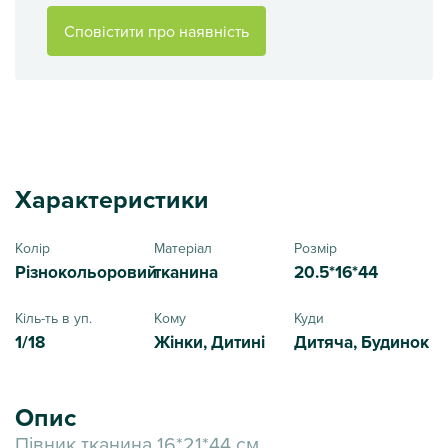
Сповістити про наявність
Характеристики
Колір
Матеріал
Розмір
Різнокольоровий
тканина
20.5*16*44
Кіль-ть в уп.
Кому
Куди
1/18
Жінки, Дитині
Дитяча, Будинок
Опис
Півник тканина 16*21*44 см