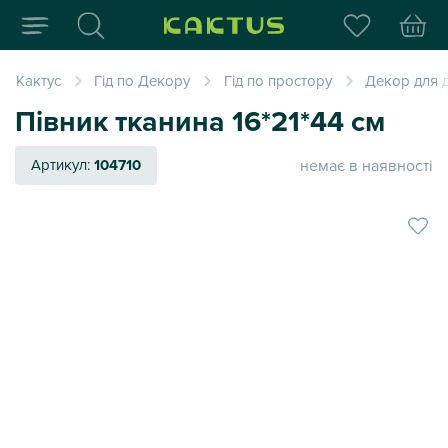
Інтернет-магазин пода
Кактус
Гід по Декору
Гід по простору
Декор для д
Півник тканина 16*21*44 см
немає в наявності
Артикул:
104710