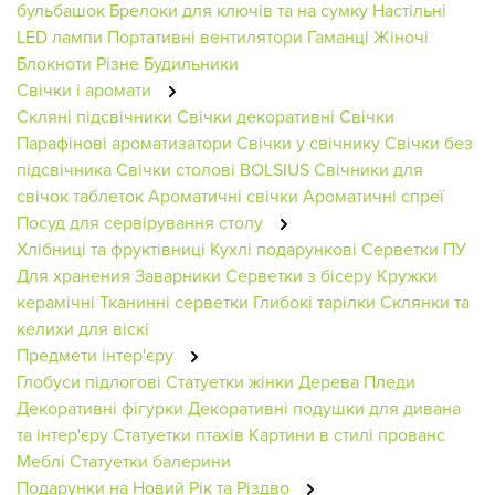
бульбашок
Брелоки для ключів та на сумку
Настільні
LED лампи
Портативні вентилятори
Гаманці Жіночі
Блокноти
Різне
Будильники
Свічки і аромати
Скляні підсвічники
Свічки декоративні
Свічки
Парафінові ароматизатори
Свічки у свічнику
Свічки без
підсвічника
Свічки столові BOLSIUS
Свічники для
свічок таблеток
Ароматичні свічки
Ароматичні спреї
Посуд для сервірування столу
Хлібниці та фруктівниці
Кухлі подарункові
Серветки ПУ
Для хранения
Заварники
Серветки з бісеру
Кружки
керамічні
Тканинні серветки
Глибокі тарілки
Склянки та
келихи для віскі
Предмети інтер'єру
Глобуси підлогові
Статуетки жінки
Дерева
Пледи
Декоративні фігурки
Декоративні подушки для дивана
та інтер'єру
Статуетки птахів
Картини в стилі прованс
Меблі
Статуетки балерини
Подарунки на Новий Рік та Різдво