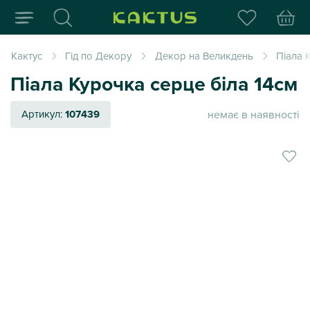
Інтернет-магазин пода
Кактус
Гід по Декору
Декор на Великдень
Піала 
Піала Курочка серце біла 14см
немає в наявності
Артикул:
107439