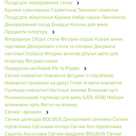
Посуд для сервірування столу
Кружки сувенирные
Серветниці
Тканинні серветки
Посуд для зберігання
Кружки
Набір чашок
Ланчбокси
Декоративний посуд
Блюдця
Келихи для вина
Предмети інтер'єру
Флорариум
Обідні столи
Фігурки садові
Ковані винні
підставки
Декоративні столи та столики
Дзеркала
настільні
Глобуси
Фігурки ангелів
Штучні квіти для
інтер'єру
Фігурки слони
Подарунки на Новий Рік та Різдво
Свічки новорічні
Новорічні фігурки із підсвіткою
Новорічні прикраси на двері
Гілки та квіти новорічні
Гірлянди новорічні
Настільні ялинки
Ялинкові кулі
Різнокольорові гірлянди для дому (LED, RGB)
Набори
ялинкових куль
Янгол на ялинку
Свічки і аромати
Свічки циліндри BOLSIUS
Декоративні свічники
Скляні
підсвічники
Свічники-ліхтарі
Свічки без підсвічника
Сашеты
Аксесуари
Свічки квадрати BOLSIUS
Свічки