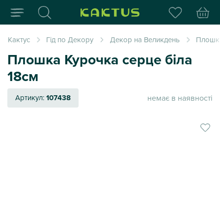
Інтернет-магазин пода
Кактус
Гід по Декору
Декор на Великдень
Плошка
Плошка Курочка серце біла
18см
немає в наявності
Артикул:
107438