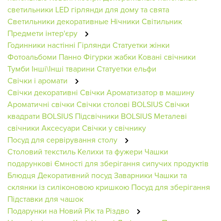
светильники
LED гірлянди для дому та свята
Светильники декоративные
Нічники
Світильник
Предмети інтер'єру
Годинники настінні
Гірлянди
Статуетки жінки
Фотоальбоми
Панно
Фігурки жабки
Ковані свічники
Тумби
Інші\Інші тварини
Статуетки ельфи
Свічки і аромати
Свічки декоративні
Свічки
Ароматизатор в машину
Ароматичні свічки
Свічки столові BOLSIUS
Свічки
квадрати BOLSIUS
Підсвічники BOLSIUS
Металеві
свічники
Аксесуари
Свічки у свічнику
Посуд для сервірування столу
Столовий текстиль
Келихи та фужери
Чашки
подарункові
Ємності для зберігання сипучих продуктів
Блюдця
Декоративний посуд
Заварники
Чашки та
склянки із силіконовою кришкою
Посуд для зберігання
Підставки для чашок
Подарунки на Новий Рік та Різдво