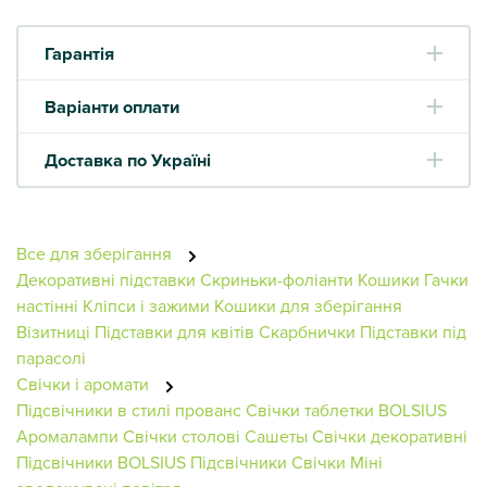
Гарантія
Варіанти оплати
Доставка по Україні
Все для зберігання
Декоративні підставки
Скриньки-фоліанти
Кошики
Гачки
настінні
Кліпси і зажими
Кошики для зберігання
Візитниці
Підставки для квітів
Скарбнички
Підставки під
парасолі
Свічки і аромати
Підсвічники в стилі прованс
Свічки таблетки BOLSIUS
Аромалампи
Свічки столові
Сашеты
Свічки декоративні
Підсвічники BOLSIUS
Підсвічники
Свічки
Міні