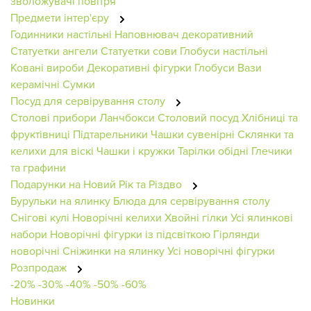
зволожувачі повітря
Предмети інтер'єру
Годинники настільні
Наповнювач декоративний
Статуетки ангели
Статуетки сови
Глобуси настільні
Ковані вироби
Декоративні фігурки
Глобуси
Вази
керамічні
Сумки
Посуд для сервірування столу
Столові прибори
Ланчбокси
Столовий посуд
Хлібниці та
фруктівниці
Підтарельники
Чашки сувенірні
Склянки та
келихи для віскі
Чашки і кружки
Тарілки обідні
Глечики
та графини
Подарунки на Новий Рік та Різдво
Бурульки на ялинку
Блюда для сервірування столу
Снігові кулі
Новорічні келихи
Хвойні гілки
Усі ялинкові
набори
Новорічні фігурки із підсвіткою
Гірлянди
новорічні
Сніжинки на ялинку
Усі новорічні фігурки
Розпродаж
-20%
-30%
-40%
-50%
-60%
Новинки