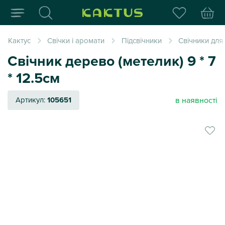
Інтернет-магазин пода
Кактус
Свічки і аромати
Підсвічники
Свічники для
Свічник дерево (метелик) 9 * 7
* 12.5см
в наявності
Артикул:
105651