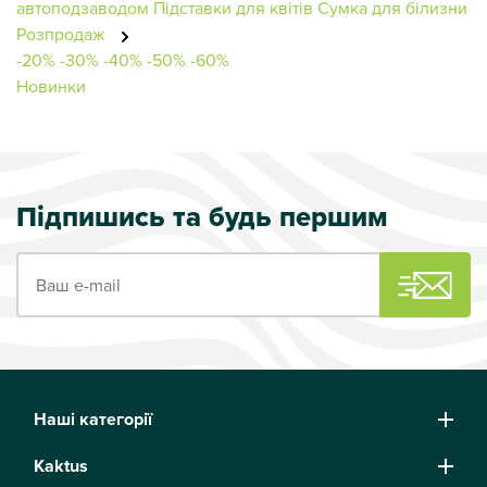
автоподзаводом
Підставки для квітів
Сумка для білизни
Розпродаж
-20%
-30%
-40%
-50%
-60%
Новинки
Підпишись та будь першим
Ваш e-mail
Наші категорії
Kaktus