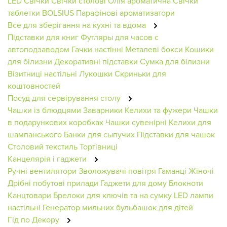
LED Свічки
Свічки столові
Олія ароматична
Свічки
таблетки BOLSIUS
Парафінові ароматизатори
Все для зберігання на кухні та вдома
Підставки для книг
Футляры для часов с
автоподзаводом
Гачки настінні
Металеві бокси
Кошики
для білизни
Декоративні підставки
Сумка для білизни
Візитниці настільні
Лукошки
Скриньки для
коштовностей
Посуд для сервірування столу
Чашки із блюдцями
Заварники
Келихи та фужери
Чашки
в подарункових коробках
Чашки сувенірні
Келихи для
шампанського
Банки для сыпучих
Підставки для чашок
Столовий текстиль
Тортівниці
Канцелярія і гаджети
Ручні вентилятори
Зволожувачі повітря
Гаманці Жіночі
Дрібні побутові прилади
Гаджети для дому
Блокноти
Канцтовари
Брелоки для ключів та на сумку
LED лампи
настільні
Генератор мильних бульбашок для дітей
Гід по Декору