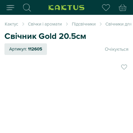
Інтернет-магазин пода
Кактус
Свічки і аромати
Підсвічники
Свічники для
Свічник Gold 20.5см
Очікується
Артикул:
112605