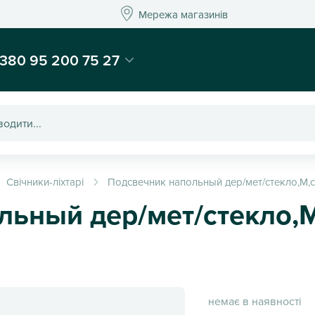
Мережа магазинів
Мережа магазин
-магазин подарунків та декору - Kaktus
380 95 200 75 27
Свічники-ліхтарі
Подсвечник напольный дер/мет/стекло,M,
льный дер/мет/стекло,
немає в наявності