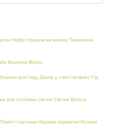
річні
Набір іграшок на ялинку
Тематична
мби
Фонтани
Меблі
Кошики для саду
Декор у стилі прованс
Гід
ки для столових свічок
Свічки Bolsius
Піали і соусники
Кружки керамічні
Келихи