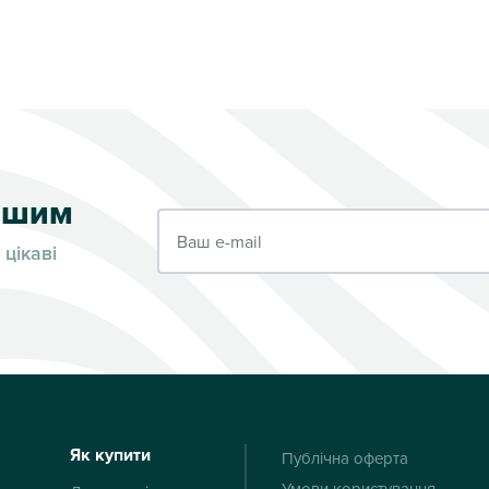
ершим
Ваш e-mail
 цікаві
Як купити
Публічна оферта
Умови користування