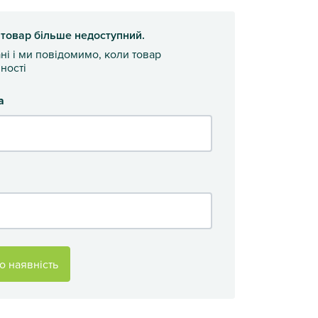
 товар більше недоступний.
ані і ми повідомимо, коли товар
ності
а
о наявність