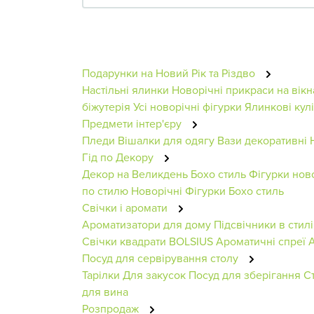
Подарунки на Новий Рік та Різдво
Настільні ялинки
Новорічні прикраси на вікн
біжутерія
Усі новорічні фігурки
Ялинкові кулі
Предмети інтер'єру
Пледи
Вішалки для одягу
Вази декоративні
Гід по Декору
Декор на Великдень
Бохо стиль
Фігурки нов
по стилю
Новорічні Фігурки
Бохо стиль
Свічки і аромати
Ароматизатори для дому
Підсвічники в стил
Свічки квадрати BOLSIUS
Ароматичні спреї
А
Посуд для сервірування столу
Тарілки
Для закусок
Посуд для зберігання
С
для вина
Розпродаж