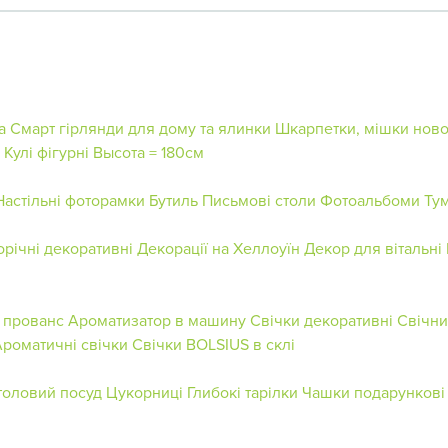
а
Смарт гірлянди для дому та ялинки
Шкарпетки, мішки ново
Кулі фігурні
Высота = 180см
Настільні фоторамки
Бутиль
Письмові столи
Фотоальбоми
Ту
орічні декоративні
Декорації на Хеллоуїн
Декор для вітальні
і прованс
Ароматизатор в машину
Свічки декоративні
Свічни
роматичні свічки
Свічки BOLSIUS в склі
толовий посуд
Цукорниці
Глибокі тарілки
Чашки подарункові