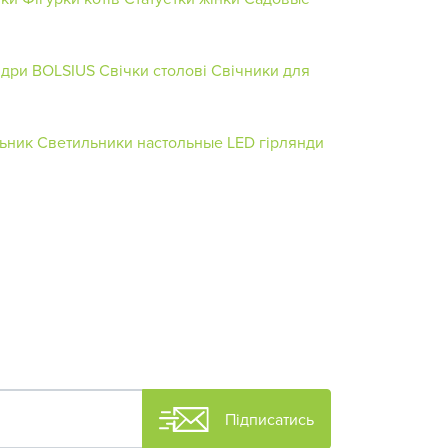
ндри BOLSIUS
Свічки столові
Свічники для
льник
Светильники настольные
LED гірлянди
Підписатись