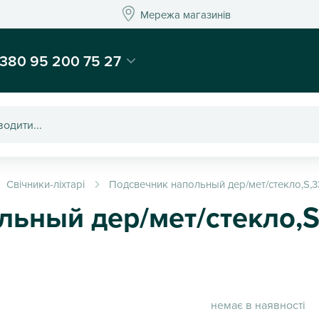
Мережа магазинів
Мережа магазин
-магазин подарунків та декору - Kaktus
380 95 200 75 27
Свічники-ліхтарі
Подсвечник напольный дер/мет/стекло,S,33
ьный дер/мет/стекло,S
немає в наявності