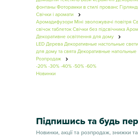
фонтаны
Фоторамки в стилі прованс
Гірлянд
Свічки і аромати
Аромадифузори
Міні зволожувачі повітря
Св
свічок таблеток
Свічки без підсвічника
Аром
Декоративне освітлення для дому
LED Дерева
Декоративные настольные свет
для дому та свята
Декоративные напольные 
Розпродаж
-20%
-30%
-40%
-50%
-60%
Новинки
Підпишись та будь п
Новинки, акції та розпродаж, знижки та