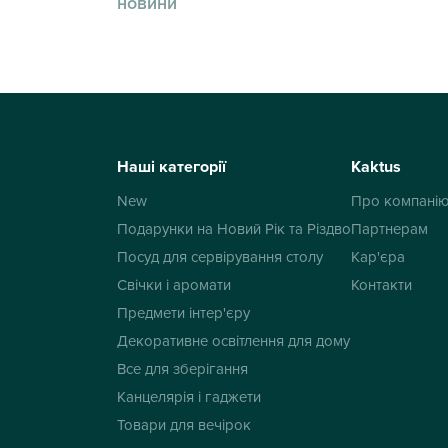
новини
Наші категорії
Kaktus
New
Про компані
Подарунки на Новий Рік та Різдво
Партнерам
Посуд для сервірування столу
Кар'єра
Свічки і аромати
Контакти
Предмети інтер'єру
Декоративне освітлення для дому
Все для зберігання
Канцелярія і гаджети
Товари для вечірок