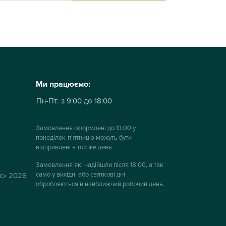
Ми працюємо:
Пн-Пт:
з 9:00 до 18:00
Замовлення оформлені до 13:00 у
понеділок-п'ятницю можуть бути
відправлені в той же день.
Замовлення які надійшли після 18:00, а так
само у вихідні або святкові дні
ус» 2026
обробляються в найближчий робочий день.