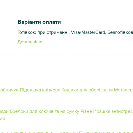
Варіанти оплати
Готівкою при отриманні, Visa/MasterCard, Безготівко
Детальніше
арбнички
Підставка квіткова
Кошики для зберігання
Металев
лади
Брелоки для ключів та на сумку
Різне
Іграшка антистрес
очі
ні подушки для дивана та інтер'єру
Статуетки птахів
Годинн