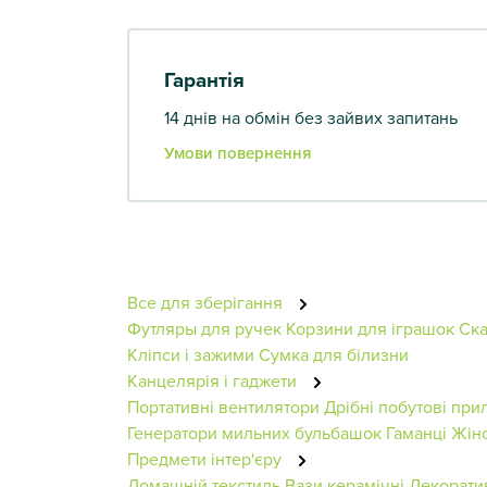
Гарантія
14 днів на обмін без зайвих запитань
Умови повернення
Все для зберігання
Футляры для ручек
Корзини для іграшок
Ск
Кліпси і зажими
Сумка для білизни
Канцелярія і гаджети
Портативні вентилятори
Дрібні побутові при
Генератори мильних бульбашок
Гаманці Жін
Предмети інтер'єру
Домашній текстиль
Вази керамічні
Декоратив