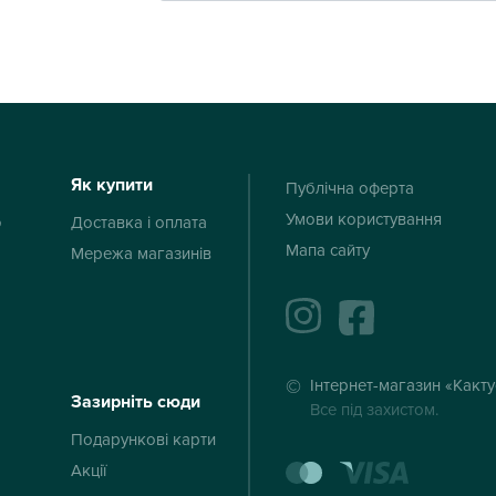
Як купити
Публічна оферта
Умови користування
ю
Доставка і оплата
Мапа сайту
Мережа магазинів
instagram
facebook
Інтернет-магазин «Какт
Зазирніть сюди
Все під захистом.
Подарункові карти
mastercard
visa
Акції