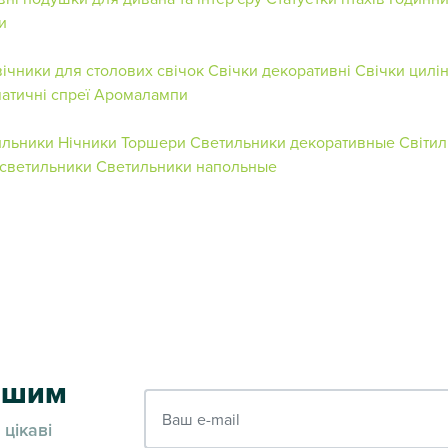
и
ічники для столових свічок
Свічки декоративні
Свічки цилі
атичні спреї
Аромалампи
ильники
Нічники
Торшери
Светильники декоративные
Світи
светильники
Светильники напольные
ершим
Ваш e-mail
 цікаві