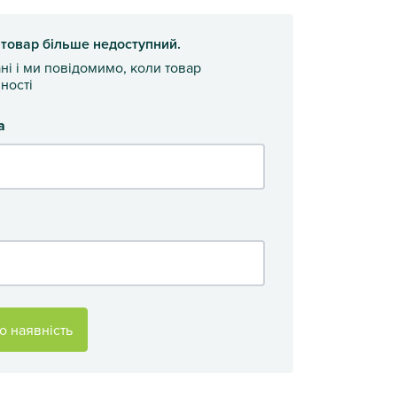
 товар більше недоступний.
ані і ми повідомимо, коли товар
ності
а
о наявність