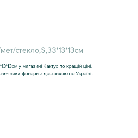
ет/стекло,S,33*13*13см
3*13см у магазині Кактус по кращій ціні.
свечники-фонари з доставкою по Україні.