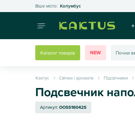
Оберіть своє місто
Віше місто:
Колумбус
Інтернет
+
NEW
Каталог товарів
Кактус
Свічки і аромати
Підсвічники
Подсвечник напол
Артикул:
OOSS16042S