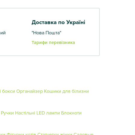
Доставка по Україні
вий
"Нова Пошта"
Тарифи перевізника
і бокси
Органайзер
Кошики для білизни
Ручки
Настільні LED лампи
Блокноти
ики
Фігурки котів
Статуетки жінки
Садовые