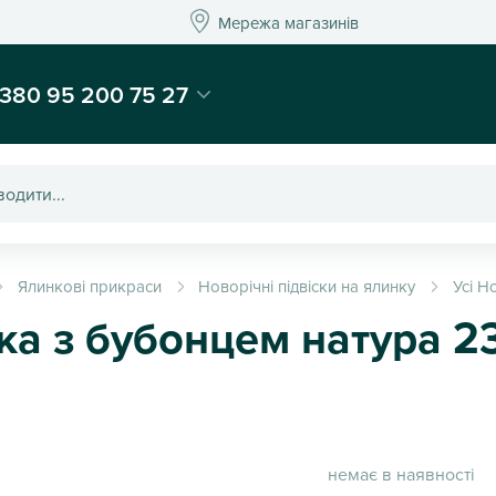
Мережа магазинів
Мережа магазин
-магазин подарунків та декору - Kaktus
380 95 200 75 27
Ялинкові прикраси
Новорічні підвіски на ялинку
Усі Н
ка з бубонцем натура 23
немає в наявності