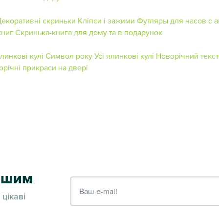
Декоративні скриньки
Кліпси і зажими
Футляры для часов с 
книг
Скринька-книга для дому та в подарунок
линкові кулі
Символ року
Усі ялинкові кулі
Новорічний текс
орічні прикраси на двері
ершим
Ваш e-mail
 цікаві