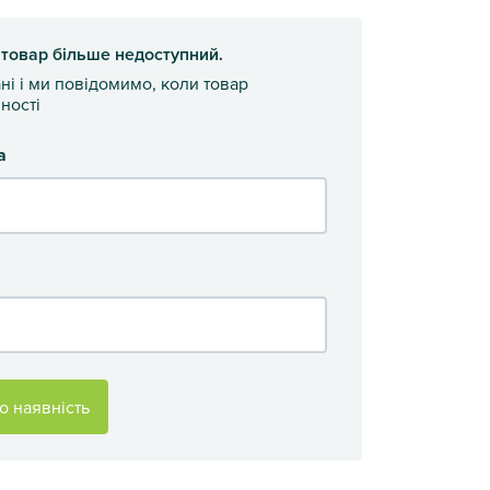
 товар більше недоступний.
ані і ми повідомимо, коли товар
ності
а
о наявність