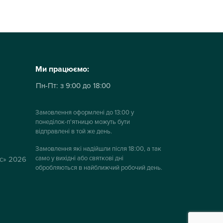
Ми працюємо:
Пн-Пт:
з 9:00 до 18:00
Замовлення оформлені до 13:00 у
понеділок-п'ятницю можуть бути
відправлені в той же день.
Замовлення які надійшли після 18:00, а так
само у вихідні або святкові дні
ус» 2026
обробляються в найближчий робочий день.