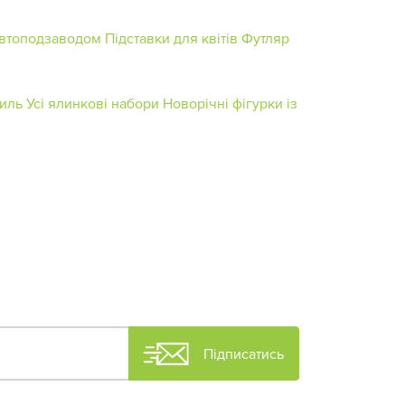
автоподзаводом
Підставки для квітів
Футляр
тиль
Усі ялинкові набори
Новорічні фігурки із
Підписатись