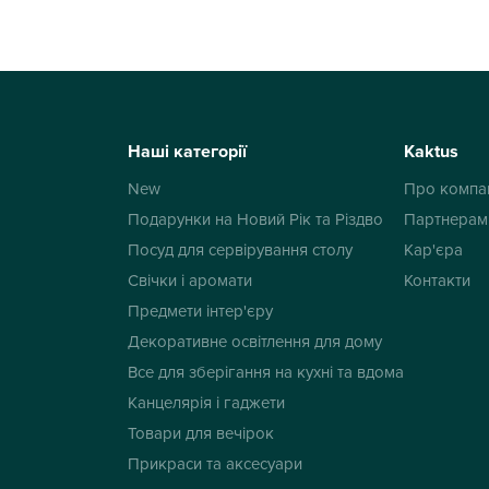
Наші категорії
Kaktus
New
Про компа
Подарунки на Новий Рік та Різдво
Партнерам
Посуд для сервірування столу
Кар'єра
Свічки і аромати
Контакти
Предмети інтер'єру
Декоративне освітлення для дому
Все для зберігання на кухні та вдома
Канцелярія і гаджети
Товари для вечірок
Прикраси та аксесуари