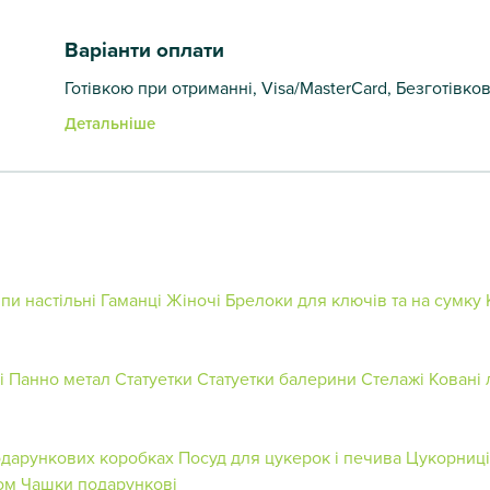
Варіанти оплати
Готівкою при отриманні, Visa/MasterCard, Безготівко
Детальніше
пи настільні
Гаманці Жіночі
Брелоки для ключів та на сумку
і
Панно метал
Статуетки
Статуетки балерини
Стелажі
Ковані
одарункових коробках
Посуд для цукерок і печива
Цукорниці
ом
Чашки подарункові