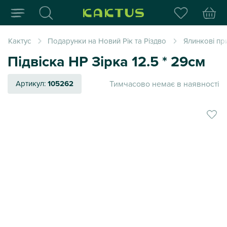
Інтернет-магазин пода
Кактус
Подарунки на Новий Рік та Різдво
Ялинкові пр
Підвіска НР Зірка 12.5 * 29см
Тимчасово немає в наявності
Артикул:
105262