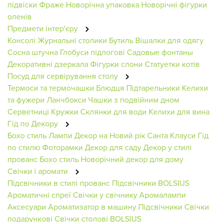
підвіски
Фраже
Новорічна упаковка
Новорічні фігурки
оленів
Предмети інтер'єру
Консолі
Журнальні столики
Бутиль
Вішалки для одягу
Сосна штучна
Глобуси підлогові
Садовые фонтаны
Декоративні дзеркала
Фігурки слони
Статуетки котів
Посуд для сервірування столу
Термоси та термочашки
Блюдця
Підтарельники
Келихи
та фужери
Ланчбокси
Чашки з подвійним дном
Серветниці
Кружки
Склянки для води
Келихи для вина
Гід по Декору
Бохо стиль
Лампи
Декор на Новий рік
Санта Клауси
Гід
по стилю
Фоторамки
Декор для саду
Декор у стилі
прованс
Бохо стиль
Новорічний декор для дому
Свічки і аромати
Підсвічники в стилі прованс
Підсвічники BOLSIUS
Ароматичні спреї
Свічки у свічнику
Аромалампи
Аксесуари
Ароматизатор в машину
Підсвічники
Свічки
подарункові
Свічки столові BOLSIUS