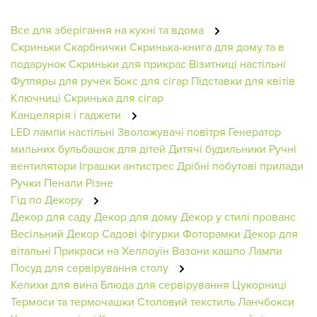
Все для зберігання на кухні та вдома
Скриньки
Скарбнички
Скринька-книга для дому та в
подарунок
Скриньки для прикрас
Візитниці настільні
Футляры для ручек
Бокс для сігар
Підставки для квітів
Ключниці
Скринька для сігар
Канцелярія і гаджети
LED лампи настільні
Зволожувачі повітря
Генератор
мильних бульбашок для дітей
Дитячі будильники
Ручні
вентилятори
Іграшки антистрес
Дрібні побутові прилади
Ручки
Пенали
Різне
Гід по Декору
Декор для саду
Декор для дому
Декор у стилі прованс
Весільний Декор
Садові фігурки
Фоторамки
Декор для
вітальні
Прикраси на Хеллоуїн
Вазони кашпо
Лампи
Посуд для сервірування столу
Келихи для вина
Блюда для сервірування
Цукорниці
Термоси та термочашки
Столовий текстиль
Ланчбокси