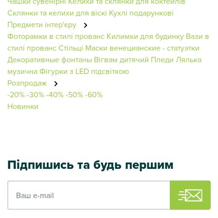
Чашки сувенірні
Келихи та склянки для коктейлів
Склянки та келихи для віскі
Кухлі подарункові
Предмети інтер'єру
Фоторамки в стилі прованс
Килимки для будинку
Вази в
стилі прованс
Стільці
Маски венецианские - статуэтки
Декоративные фонтаны
Вігвам дитячий
Пледи
Лялька
музична
Фігурки з LED підсвіткою
Розпродаж
-20%
-30%
-40%
-50%
-60%
Новинки
Підпишись та будь першим
Ваш e-mail