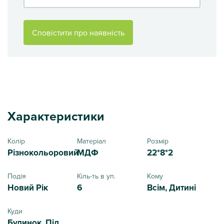
Сповістити про наявність
Характеристики
Колір
Матеріал
Розмір
Різнокольоровий
МДФ
22*8*2
Подія
Кіль-ть в уп.
Кому
Новий Рік
6
Всім, Дитині
Куди
Будинок, Під