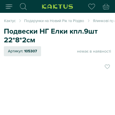
Інтернет-магазин пода
Кактус
Подарунки на Новий Рік та Різдво
Ялинкові пр
Подвески НГ Елки кпл.9шт
22*8*2см
немає в наявності
Артикул:
105307