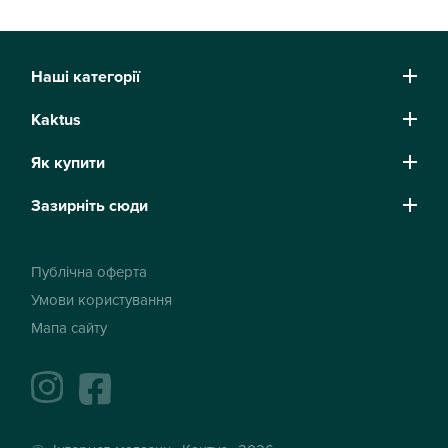
Наші категорії
Kaktus
Як купити
Зазирніть сюди
Публічна оферта
Умови користування
Мапа сайту
instagram
facebook