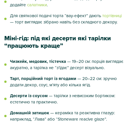
додайте
салатники
.
Для святкової подачі торта “вау-ефект” дають
тортівниці
— торт виглядає зібрано навіть без складного декору.
Міні-гід: під які десерти які тарілки
“працюють краще”
Чизкейк, медовик, тістечка
— 19–20 см: порція виглядає
акуратно, а тарілка не “з’їдає” десерт візуально.
Тарт, порційний торт із ягодами
— 20–22 см: зручно
додати декор, соус, м’яту або кілька ягід.
Десерти із соусом
— тарілки з невисоким бортиком:
естетично та практично.
Домашній затишок
— кераміка та реактивна глазур:
наприклад, “Лава” або “Stoneware reacive glaze”.