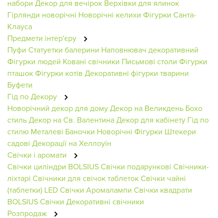
набори
Декор для вечірок
Верхівки для ялинок
Гірлянди новорічні
Новорічні келихи
Фігурки Санта-
Клауса
Предмети інтер'єру
Пуфи
Статуетки балерини
Наповнювач декоративний
Фігурки людей
Ковані свічники
Письмові столи
Фігурки
пташок
Фігурки котів
Декоративні фігурки тварини
Буфети
Гід по Декору
Новорічний декор для дому
Декор на Великдень
Бохо
стиль
Декор на Св. Валентина
Декор для кабінету
Гід по
стилю
Металеві Баночки
Новорічні Фігурки
Штекери
садові
Декорації на Хеллоуїн
Свічки і аромати
Свічки циліндри BOLSIUS
Свічки подарункові
Свічники-
ліхтарі
Свічники для свічок таблеток
Свічки чайні
(таблетки)
LED Свічки
Аромалампи
Свічки квадрати
BOLSIUS
Свічки
Декоративні свічники
Розпродаж