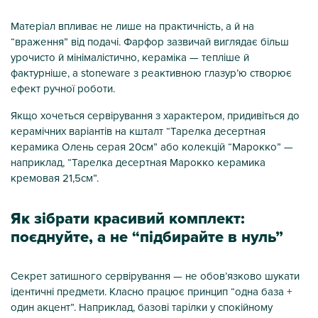
Матеріал впливає не лише на практичність, а й на
“враження” від подачі. Фарфор зазвичай виглядає більш
урочисто й мінімалістично, кераміка — тепліше й
фактурніше, а stoneware з реактивною глазур’ю створює
ефект ручної роботи.
Якщо хочеться сервірування з характером, придивіться до
керамічних варіантів на кшталт “Тарелка десертная
керамика Олень серая 20см” або колекцій “Марокко” —
наприклад, “Тарелка десертная Марокко керамика
кремовая 21,5см”.
Як зібрати красивий комплект:
поєднуйте, а не “підбирайте в нуль”
Секрет затишного сервірування — не обов’язково шукати
ідентичні предмети. Класно працює принцип “одна база +
один акцент”. Наприклад, базові тарілки у спокійному