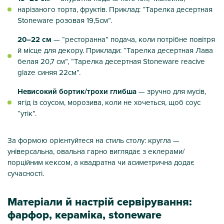
нарізаного торта, фруктів. Приклад: “Тарелка десертная
Stoneware розовая 19,5см”.
20–22 см
— “ресторанна” подача, коли потрібне повітря
й місце для декору. Приклади: “Тарелка десертная Лава
белая 20,7 см”, “Тарелка десертная Stoneware reacive
glaze синяя 22см”.
Невисокий бортик/трохи глибша
— зручно для мусів,
ягід із соусом, морозива, коли не хочеться, щоб соус
“утік”.
За формою орієнтуйтеся на стиль столу: кругла —
універсальна, овальна гарно виглядає з еклерами/
порційним кексом, а квадратна чи асиметрична додає
сучасності.
Матеріали й настрій сервірування:
фарфор, кераміка, stoneware