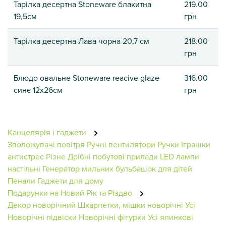
Тарілка десертна Stoneware блакитна
219.00
19,5см
грн
Тарілка десертна Лава чорна 20,7 см
218.00
грн
Блюдо овальне Stoneware reacive glaze
316.00
синє 12х26см
грн
Канцелярія і гаджети
Зволожувачі повітря
Ручні вентилятори
Ручки
Іграшки
антистрес
Різне
Дрібні побутові прилади
LED лампи
настільні
Генератор мильних бульбашок для дітей
Пенали
Гаджети для дому
Подарунки на Новий Рік та Різдво
Декор новорічний
Шкарпетки, мішки новорічні
Усі
Новорічні підвіски
Новорічні фігурки
Усі ялинкові