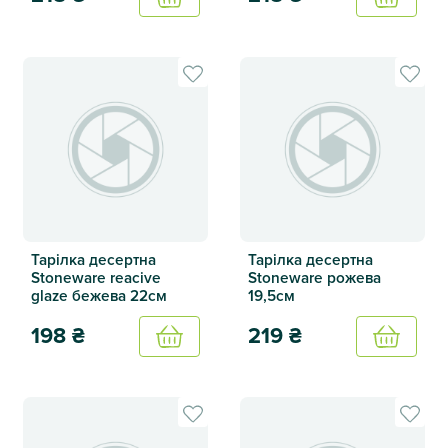
Тарілка десертна Лава біла 20,7 см
Тарілка десертна Лава чорна
Тарілка десертна
Тарілка десертна
Stoneware reacive
Stoneware рожева
glaze бежева 22см
19,5см
198
₴
219
₴
Купить
Купить
Тарілка десертна Stoneware reacive glaze бежева 22см
Тарілка десертна Stoneware