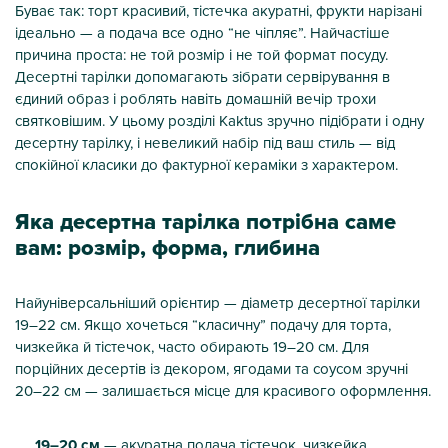
Буває так: торт красивий, тістечка акуратні, фрукти нарізані
ідеально — а подача все одно “не чіпляє”. Найчастіше
причина проста: не той розмір і не той формат посуду.
Десертні тарілки допомагають зібрати сервірування в
єдиний образ і роблять навіть домашній вечір трохи
святковішим. У цьому розділі Kaktus зручно підібрати і одну
десертну тарілку, і невеликий набір під ваш стиль — від
спокійної класики до фактурної кераміки з характером.
Яка десертна тарілка потрібна саме
вам: розмір, форма, глибина
Найуніверсальніший орієнтир — діаметр десертної тарілки
19–22 см. Якщо хочеться “класичну” подачу для торта,
чизкейка й тістечок, часто обирають 19–20 см. Для
порційних десертів із декором, ягодами та соусом зручні
20–22 см — залишається місце для красивого оформлення.
19–20 см
— акуратна подача тістечок, чизкейка,