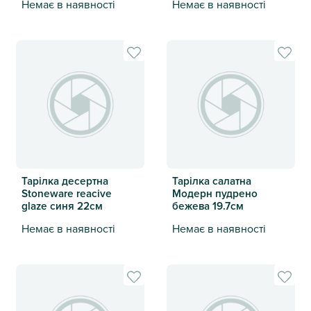
Немає в наявності
Немає в наявності
Тарілка десертна кераміка Олень чорна 20см
Тарілка закусочна АНТІК не
Тарілка десертна
Тарілка салатна
Stoneware reacive
Модерн пудрено
glaze синя 22см
бежева 19.7см
Немає в наявності
Немає в наявності
Тарілка десертна Stoneware reacive glaze синя 22см
Тарілка салатна Модерн пуд