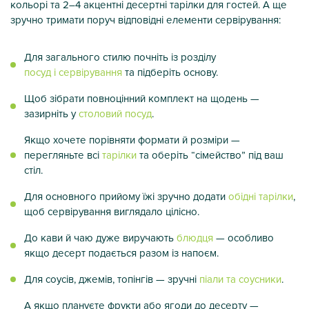
кольорі та 2–4 акцентні десертні тарілки для гостей. А ще
зручно тримати поруч відповідні елементи сервірування:
Для загального стилю почніть із розділу
посуд і сервірування
та підберіть основу.
Щоб зібрати повноцінний комплект на щодень —
зазирніть у
столовий посуд
.
Якщо хочете порівняти формати й розміри —
перегляньте всі
тарілки
та оберіть “сімейство” під ваш
стіл.
Для основного прийому їжі зручно додати
обідні тарілки
,
щоб сервірування виглядало цілісно.
До кави й чаю дуже виручають
блюдця
— особливо
якщо десерт подається разом із напоєм.
Для соусів, джемів, топінгів — зручні
піали та соусники
.
А якщо плануєте фрукти або ягоди до десерту —