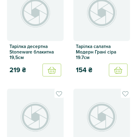
Тарілка десертна
Тарілка салатна
Stoneware блакитна
Модерн Грані сіра
19,5см
19.7см
219
₴
154
₴
Купить
Купить
Тарілка десертна Stoneware блакитна 19,5см
Тарілка салатна Модерн Грані