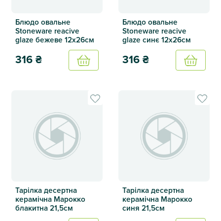
Блюдо овальне
Блюдо овальне
Stoneware reacive
Stoneware reacive
glaze бежеве 12х26см
glaze синє 12х26см
316
₴
316
₴
Купить
Купить
Блюдо овальне Stoneware reacive glaze бежеве 12х26см
Блюдо овальне Stoneware re
Тарілка десертна
Тарілка десертна
керамічна Марокко
керамічна Марокко
блакитна 21,5см
синя 21,5см