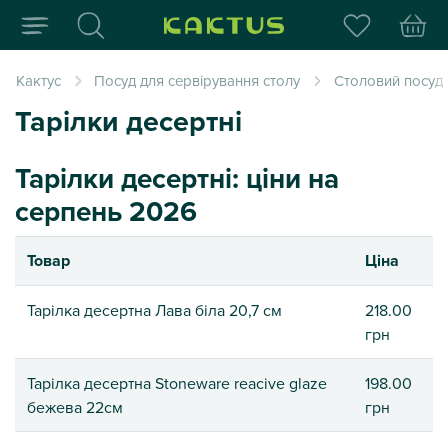
Інтернет-магазин пода
Кактус
Посуд для сервірування столу
Столовий посуд
Тарілки десертні
Тарілки десертні: ціни на
серпень 2026
Товар
Ціна
Тарілка десертна Лава біла 20,7 см
218.00
грн
Тарілка десертна Stoneware reacive glaze
198.00
бежева 22см
грн