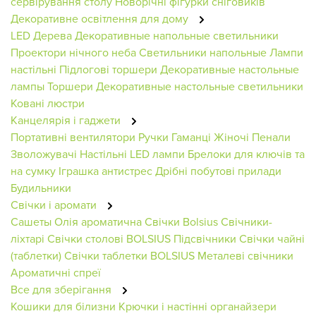
сервірування столу
Новорічні фігурки сніговиків
Декоративне освітлення для дому
LED Дерева
Декоративные напольные светильники
Проектори нічного неба
Светильники напольные
Лампи
настільні
Підлогові торшери
Декоративные настольные
лампы
Торшери
Декоративные настольные светильники
Ковані люстри
Канцелярія і гаджети
Портативні вентилятори
Ручки
Гаманці Жіночі
Пенали
Зволожувачі
Настільні LED лампи
Брелоки для ключів та
на сумку
Іграшка антистрес
Дрібні побутові прилади
Будильники
Свічки і аромати
Сашеты
Олія ароматична
Свічки Bolsius
Свічники-
ліхтарі
Свічки столові BOLSIUS
Підсвічники
Свічки чайні
(таблетки)
Свічки таблетки BOLSIUS
Металеві свічники
Ароматичні спреї
Все для зберігання
Кошики для білизни
Крючки і настінні органайзери