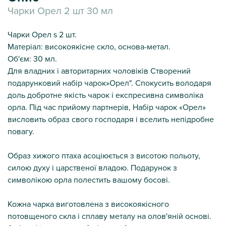
Чарки Орел 2 шт 30 мл
Чарки Орел s 2 шт.
Матеріал: високоякісне скло, основа-метал.
Об'єм: 30 мл.
Для владних і авторитарних чоловіків Створений
подарунковий набір чарок»Орел". Спокусить володаря
доль добротне якість чарок і експресивна символіка
орла. Під час прийому партнерів, Набір чарок «Орел»
висловить образ свого господаря і вселить непідробне
повагу.
Образ хижого птаха асоціюється з висотою польоту,
силою духу і царственої владою. Подарунок з
символікою орла полестить вашому босові.
Кожна чарка виготовлена з високоякісного
потовщеного скла і сплаву металу на олов'яній основі.