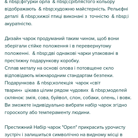
& nbsp;фігурки орла & nbsp;сріблястого кольору
відображають & nbsp;художню майстерність. Рельєфні
деталі & nbsp;хижої птиці виконані з точністю & nbsp;і
акуратністю.
Дизайн чарок продуманий таким чином, щоб вони
зберігали стійке положення і в перевернутому
положенні. & nbsp;дві однакові чарки упаковані в
престижну подарункову коробку.
Сплав металу на основі олова і потовщене скло
відповідають міжнародним стандартам безпеки.
Подарункова & nbsp;колекція чарок «світ
тварин» цікава цілим рядом чудових & nbsp;моделей
склянок: змія, сова, буйвол, слон, собаки, олень, і вовк.
Ви зможете індивідуально вибрати набір чарок згідно
гороскопу або темпераменту людини.
Престижний Набір чарок "Орел" прикрасить урочисту
зустріч і залишиться символічно на видному місці в