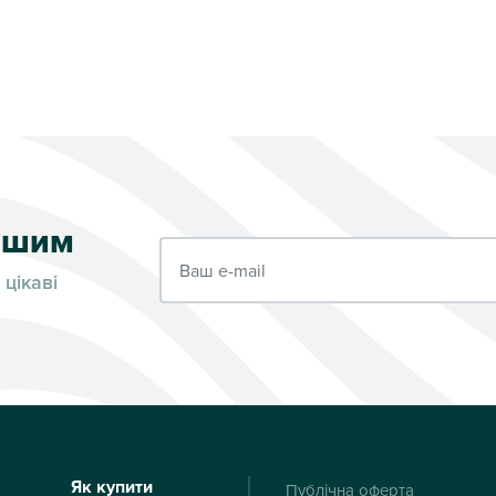
ершим
Ваш e-mail
 цікаві
Як купити
Публічна оферта