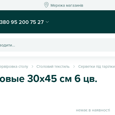
Мережа магазинів
Мережа магазин
-магазин подарунків та декору - Kaktus
380 95 200 75 27
ервіровка столу
Столовий текстиль
Серветки під тарілки
овые 30х45 см 6 цв.
немає в наявності