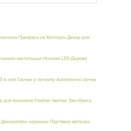
алентина
Прикраси на Хеллоуїн
Декор для
льники настольные
Нічники
LED Дерева
S в склі
Свічки у свічнику
Ароматичні свічки
и для коктейлів
Глибокі тарілки
Ланчбокси
Декоративні скриньки
Підставка квіткова