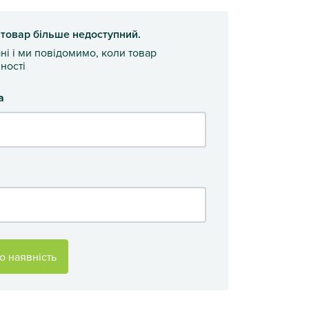
 товар більше недоступний.
ані і ми повідомимо, коли товар
ності
а
о наявність