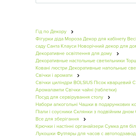
Гід по Декору
Фігурки діда Мороза
Декор для кабінету
Вес
саду
Санта Клауси
Новорічний декор для до
Декоративне освітлення для дому
Декоративные настольные светильники
Тор
Ковані люстри
Декоративные напольные све
Свічки і аромати
Свічки циліндри BOLSIUS
Пісок кварцевий
С
Аромалампи
Свічки чайні (таблетки)
Посуд для сервірування столу
Набори алкогольні
Чашки в подарункових к
Піали і соусники
Склянки з подвійним дном
Все для зберігання
Крючки і настінні органайзери
Сумка для бі
Лукошки
Футляры для часов с автоподзаво