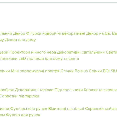
ільний Декор
Фігурки новорічні декоративні
Декор на Св. В
му
Декор для дому
шери
Проектори нічного неба
Декоративні світильники
Свети
тильники
LED гірлянди для дому та свята
вічки
Міні зволожувачі повітря
Свічки Bolsius
Свічки BOLSIU
оробках
Декоративні тарілки
Підтарельники
Келихи та склянк
Серветки під тарілки
лизни
Футляры для ручек
Візитниці настільні
Скриньки сейфи
дом
Футляр для ручок