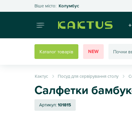
Оберіть своє місто
Віше місто:
Колумбус
Інтернет
+
NEW
Каталог товарів
Кактус
Посуд для сервірування столу
С
Салфетки бамбук
Артикул:
101815