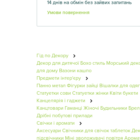
14 днів на обмін без зайвих запитань
Умови повернення
Гід по Декору
Декор для дитячої
Бохо стиль
Морський дек
для дому
Вазони кашпо
Предмети інтер'єру
Панно метал
Фігурки зайці
Вішалки для одяг
Статуетки сови
Статуетки жінки
Квіти букети
Канцелярія і гаджети
Канцтовари
Гаманці Жіночі
Будильники
Брел
Дрібні побутові прилади
Свічки і аромати
Аксесуари
Свічники для свічок таблеток
Дек
підсвічники
Міні зволожувачі повітря
Аромат