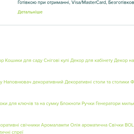
Готівкою при отриманні, Visa/MasterCard, Безготівко
Детальніше
ор
Кошики для саду
Снігові кулі
Декор для кабінету
Декор на
у
Наповнювач декоративний
Декоративні столи та столики
Ф
оки для ключів та на сумку
Блокноти
Ручки
Генератори миль
оративні свічники
Аромалампи
Олія ароматична
Свічки BOL
ичні спреї