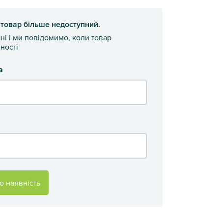
 товар більше недоступний.
ані і ми повідомимо, коли товар
ності
а
о наявність