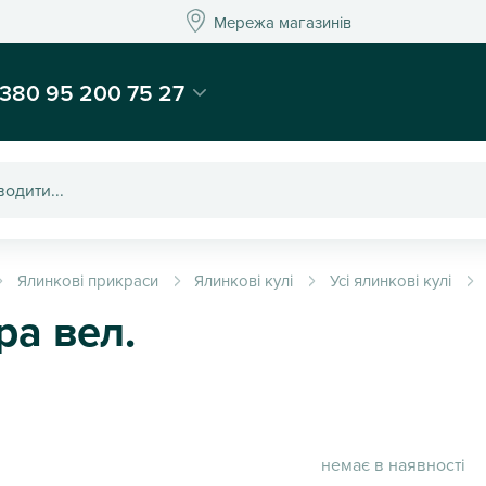
Мережа магазинів
Мережа магазин
-магазин подарунків та декору - Kaktus
380 95 200 75 27
Ялинкові прикраси
Ялинкові кулі
Усі ялинкові кулі
ра вел.
немає в наявності