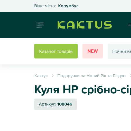
Оберіть своє місто
Віше місто:
Колумбус
Інтернет
+
NEW
Каталог товарів
Кактус
Подарунки на Новий Рік та Різдво
Куля НР срібно-сі
Артикул:
108046