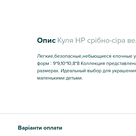
Опис
Куля НР срібно-сіра ве
Легкие,безопасные,небьющиеся елочные ук
форм : 9*9,10*10,8*8 Коллекция представле
размерах. Идеальный выбор для украшения
маленькими детьми.
Варіанти оплати