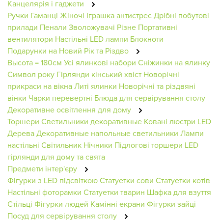
Канцелярія і гаджети
Ручки
Гаманці Жіночі
Іграшка антистрес
Дрібні побутові
прилади
Пенали
Зволожувачі
Різне
Портативні
вентилятори
Настільні LED лампи
Блокноти
Подарунки на Новий Рік та Різдво
Высота = 180см
Усі ялинкові набори
Сніжинки на ялинку
Символ року
Гірлянди кінський хвіст
Новорічні
прикраси на вікна
Литі ялинки
Новорічні та різдвяні
вінки
Чарки перевертні
Блюда для сервірування столу
Декоративне освітлення для дому
Торшери
Светильники декоративные
Ковані люстри
LED
Дерева
Декоративные напольные светильники
Лампи
настільні
Світильник
Нічники
Підлогові торшери
LED
гірлянди для дому та свята
Предмети інтер'єру
Фігурки з LED підсвіткою
Статуетки сови
Статуетки котів
Настільні фоторамки
Статуетки тварин
Шафка для взуття
Стільці
Фігурки людей
Камінні екрани
Фігурки зайці
Посуд для сервірування столу