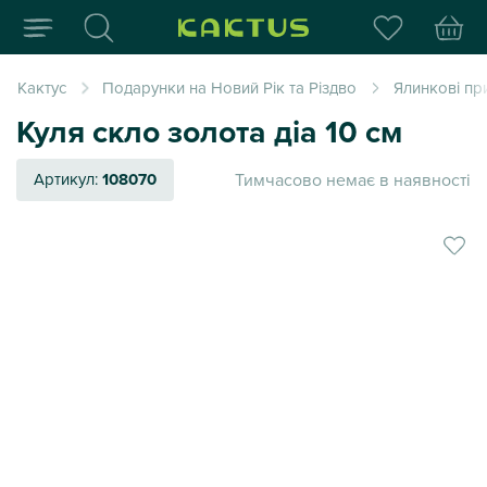
Інтернет-магазин пода
Кактус
Подарунки на Новий Рік та Різдво
Ялинкові пр
Куля скло золота діа 10 см
Тимчасово немає в наявності
Артикул:
108070