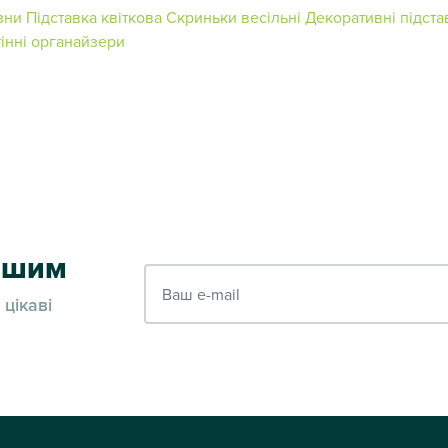
зни
Підставка квіткова
Скриньки весільні
Декоративні підста
тінні органайзери
ершим
Ваш e-mail
 цікаві