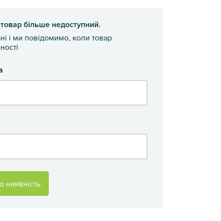
 товар більше недоступний.
ані і ми повідомимо, коли товар
ності
а
о наявність