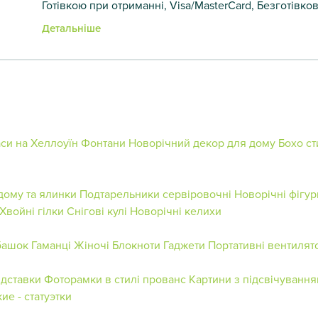
Готівкою при отриманні, Visa/MasterCard, Безготівко
Детальніше
си на Хеллоуїн
Фонтани
Новорічний декор для дому
Бохо ст
дому та ялинки
Подтарельники сервіровочні
Новорічні фігур
Хвойні гілки
Снігові кулі
Новорічні келихи
башок
Гаманці Жіночі
Блокноти
Гаджети
Портативні вентилят
ідставки
Фоторамки в стилі прованс
Картини з підсвічуванн
е - статуэтки