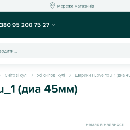
Мережа магазинів
Мережа магазин
-магазин подарунків та декору - Kaktus
380 95 200 75 27
Снігові кулі
Усі снігові кулі
Шарики I Love You_1 (диа 4
u_1 (диа 45мм)
немає в наявності