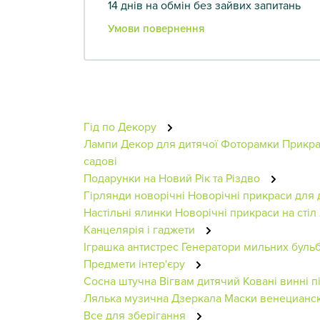
14 днів на обмін без зайвих запитань
Умови повернення
Гід по Декору
Лампи
Декор для дитячої
Фоторамки
Прикра
садові
Подарунки на Новий Рік та Різдво
Гірлянди новорічні
Новорічні прикраси для 
Настільні ялинки
Новорічні прикраси на стіл
Канцелярія і гаджети
Іграшка антистрес
Генератори мильних буль
Предмети інтер'єру
Сосна штучна
Вігвам дитячий
Ковані винні п
Лялька музична
Дзеркала
Маски венециански
Все для зберігання