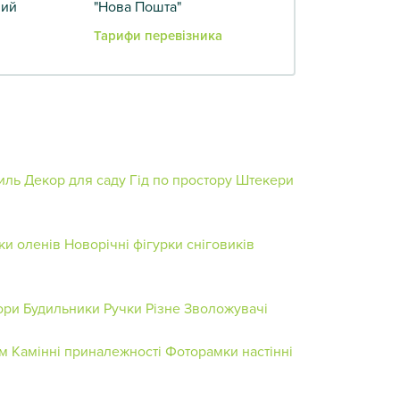
вий
"Нова Пошта"
Тарифи перевізника
иль
Декор для саду
Гід по простору
Штекери
ки оленів
Новорічні фігурки сніговиків
ори
Будильники
Ручки
Різне
Зволожувачі
ям
Камінні приналежності
Фоторамки настінні