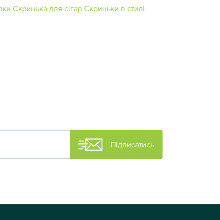
вки
Скринька для сігар
Скриньки в стилі
Підписатись