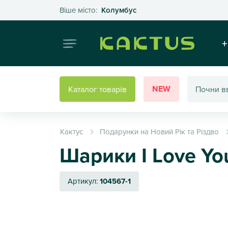
Оберіть своє місто
Віше місто:
Колумбус
Інтернет
+
NEW
Каталог товарів
Кактус
Подарунки на Новий Рік та Різдво
Шарики I Love Yo
Артикул:
104567-1