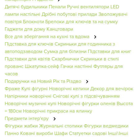
Дитячі будильники
Пенали
Ручні вентилятори
LED
лампи настільні
Дрібні побутові прилади
Зволожувачі
повітря
Блокноти
Брелоки для ключів та на сумку
Гаджети для дому
Канцтовари
Все для зберігання на кухні та вдома
Підставка для ключів
Скриньки для годинника з
автоподзаводом
Сумка для білизни
Підставки для книг
Підставки для квітів
Скарбнички
Скриньки в стилі
прованс
Шкатулка-сейф
Гачки настінні
Футляры для
часов
Подарунки на Новий Рік та Різдво
Фраже
Кулі фігурні
Новорічні келихи
Декор для вечірок
Напірники новорічні
Снігові кулі з підсвічуванням
Новорічні музичні кулі
Новорічні фігурки оленів
Высота
= 180см
Новорічні прикраси на ялинку
Предмети інтер'єру
Фігурки жабки
Журнальні столики
Фігурки ведмедики
Панно
Ковані вироби
Шафи
Статуетки садові
Інші\Інші