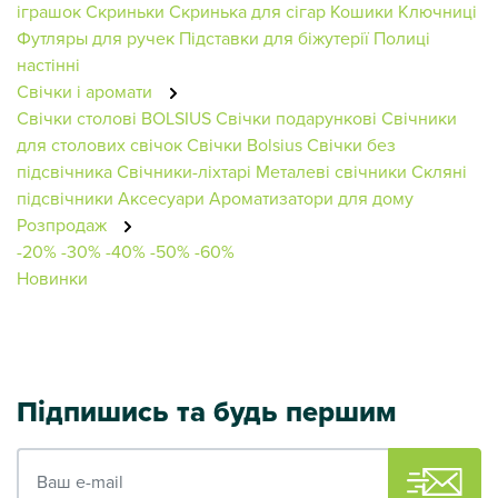
іграшок
Скриньки
Скринька для сігар
Кошики
Ключниці
Футляры для ручек
Підставки для біжутерії
Полиці
настінні
Свічки і аромати
Свічки столові BOLSIUS
Свічки подарункові
Свічники
для столових свічок
Свічки Bolsius
Свічки без
підсвічника
Свічники-ліхтарі
Металеві свічники
Скляні
підсвічники
Аксесуари
Ароматизатори для дому
Розпродаж
-20%
-30%
-40%
-50%
-60%
Новинки
Підпишись та будь першим
Ваш e-mail