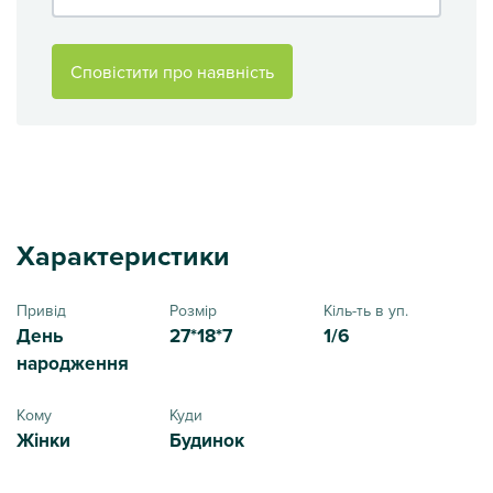
Сповістити про наявність
Характеристики
Привід
Розмір
Кіль-ть в уп.
День
27*18*7
1/6
народження
Кому
Куди
Жінки
Будинок