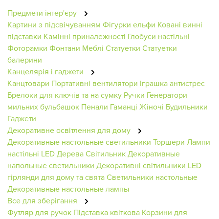
Предмети інтер'єру
Картини з підсвічуванням
Фігурки ельфи
Ковані винні
підставки
Камінні приналежності
Глобуси настільні
Фоторамки
Фонтани
Меблі
Статуетки
Статуетки
балерини
Канцелярія і гаджети
Канцтовари
Портативні вентилятори
Іграшка антистрес
Брелоки для ключів та на сумку
Ручки
Генератори
мильних бульбашок
Пенали
Гаманці Жіночі
Будильники
Гаджети
Декоративне освітлення для дому
Декоративные настольные светильники
Торшери
Лампи
настільні
LED Дерева
Світильник
Декоративные
напольные светильники
Декоративні світильники
LED
гірлянди для дому та свята
Светильники настольные
Декоративные настольные лампы
Все для зберігання
Футляр для ручок
Підставка квіткова
Корзини для