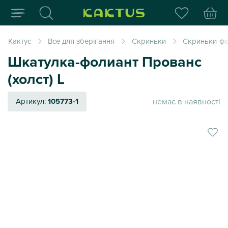
Інтернет-магазин пода
Кактус
Все для зберігання
Скриньки
Скриньки-фо
Шкатулка-фолиант Прованс
(холст) L
немає в наявності
Артикул:
105773-1