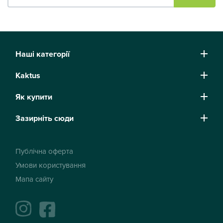
Наші категорії
Kaktus
Як купити
Зазирніть сюди
Публічна оферта
Умови користування
Мапа сайту
instagram
facebook