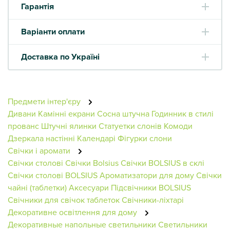
Гарантія
Варіанти оплати
Доставка по Україні
Предмети інтер'єру
Дивани
Камінні екрани
Сосна штучна
Годинник в стилі
прованс
Штучні ялинки
Статуетки слонів
Комоди
Дзеркала настінні
Календарі
Фігурки слони
Свічки і аромати
Свічки столові
Свічки Bolsius
Свічки BOLSIUS в склі
Свічки столові BOLSIUS
Ароматизатори для дому
Свічки
чайні (таблетки)
Аксесуари
Підсвічники BOLSIUS
Свічники для свічок таблеток
Свічники-ліхтарі
Декоративне освітлення для дому
Декоративные напольные светильники
Светильники