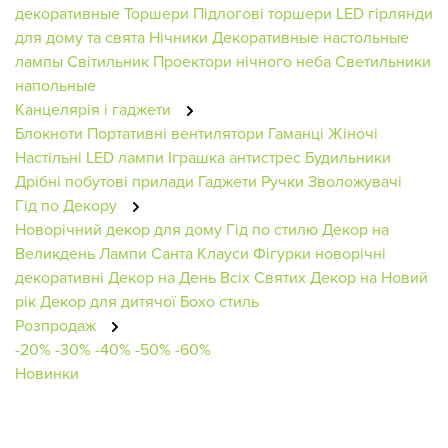
декоративные
Торшери
Підлогові торшери
LED гірлянди
для дому та свята
Нічники
Декоративные настольные
лампы
Світильник
Проектори нічного неба
Светильники
напольные
Канцелярія і гаджети
Блокноти
Портативні вентилятори
Гаманці Жіночі
Настільні LED лампи
Іграшка антистрес
Будильники
Дрібні побутові прилади
Гаджети
Ручки
Зволожувачі
Гід по Декору
Новорічний декор для дому
Гід по стилю
Декор на
Великдень
Лампи
Санта Клауси
Фігурки новорічні
декоративні
Декор на День Всіх Святих
Декор на Новий
рік
Декор для дитячої
Бохо стиль
Розпродаж
-20%
-30%
-40%
-50%
-60%
Новинки