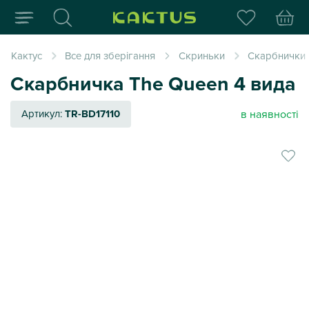
Інтернет-магазин пода
Кактус
Все для зберігання
Скриньки
Скарбнички
Скарбничка The Queen 4 вида
в наявності
Артикул:
TR-BD17110