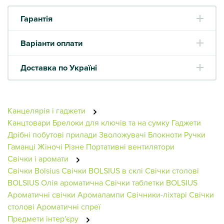
Гарантія
Варіанти оплати
Доставка по Україні
Канцелярія і гаджети
Канцтовари
Брелоки для ключів та на сумку
Гаджети
Дрібні побутові прилади
Зволожувачі
Блокноти
Ручки
Гаманці Жіночі
Різне
Портативні вентилятори
Свічки і аромати
Свічки Bolsius
Свічки BOLSIUS в склі
Свічки столові
BOLSIUS
Олія ароматична
Свічки таблетки BOLSIUS
Ароматичні свічки
Аромалампи
Свічники-ліхтарі
Свічки
столові
Ароматичні спреї
Предмети інтер'єру