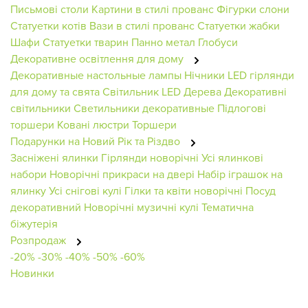
Письмові столи
Картини в стилі прованс
Фігурки слони
Статуетки котів
Вази в стилі прованс
Статуетки жабки
Шафи
Статуетки тварин
Панно метал
Глобуси
Декоративне освітлення для дому
Декоративные настольные лампы
Нічники
LED гірлянди
для дому та свята
Світильник
LED Дерева
Декоративні
світильники
Светильники декоративные
Підлогові
торшери
Ковані люстри
Торшери
Подарунки на Новий Рік та Різдво
Засніжені ялинки
Гірлянди новорічні
Усі ялинкові
набори
Новорічні прикраси на двері
Набір іграшок на
ялинку
Усі снігові кулі
Гілки та квіти новорічні
Посуд
декоративний
Новорічні музичні кулі
Тематична
біжутерія
Розпродаж
-20%
-30%
-40%
-50%
-60%
Новинки